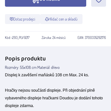
Dotaz prodejci
Hlídač cen a skladů
Kód:
i293_PLV9217
Záruka:
24 měsíců
EAN:
3700335292176
Popis produktu
Rozměry: 55x108 cm Materiál: dřevo
Displej k zavěšení maňásků 108 cm Max. 24 ks.
Hračky nejsou součástí displeje. Při objednání plně
vybaveného displeje hračkami Doudou je dodání tohoto
displeje zdarma.