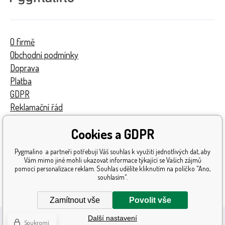
O firmě
Obchodní podmínky
Doprava
Platba
GDPR
Reklamační řád
Kontakty
Cookies a GDPR
Turnaj
Získaná ocenění
Pygmalino a partneři potřebují Váš souhlas k využití jednotlivých dat, aby
Katalog hraček
Vám mimo jiné mohli ukazovat informace týkající se Vašich zájmů
pomocí personalizace reklam. Souhlas udělíte kliknutím na políčko "Ano,
Mapa stránek
souhlasím".
Reklamace
Zamítnout vše
Povolit vše
Další nastavení
Soukromí