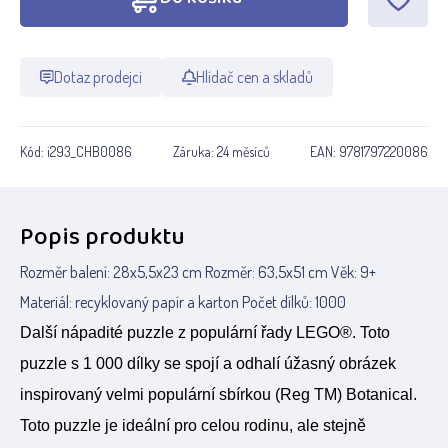
Dotaz prodejci
Hlídač cen a skladů
Kód:
i293_CHB0086
Záruka:
24 měsíců
EAN:
9781797220086
Popis produktu
Rozměr balení: 28x5,5x23 cm Rozměr: 63,5x51 cm Věk: 9+
Materiál: recyklovaný papír a karton Počet dílků: 1000
Další nápadité puzzle z populární řady LEGO®. Toto
puzzle s 1 000 dílky se spojí a odhalí úžasný obrázek
inspirovaný velmi populární sbírkou (Reg TM) Botanical.
Toto puzzle je ideální pro celou rodinu, ale stejně