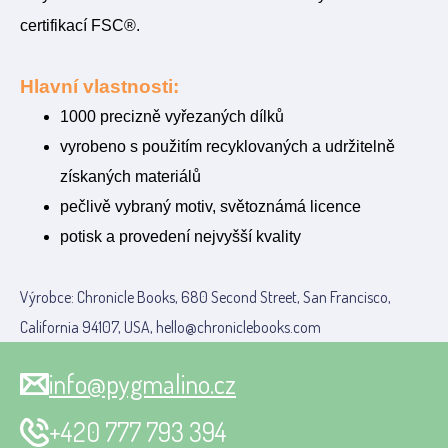
certifikací FSC®.
Hlavní vlastnosti:
1000 precizně vyřezaných dílků
vyrobeno s použitím recyklovaných a udržitelně
získaných materiálů
pečlivě vybraný motiv, světoznámá licence
potisk a provedení nejvyšší kvality
Výrobce: Chronicle Books, 680 Second Street, San Francisco,
California 94107, USA, hello@chroniclebooks.com
info@pygmalino.cz
+420 777 793 394