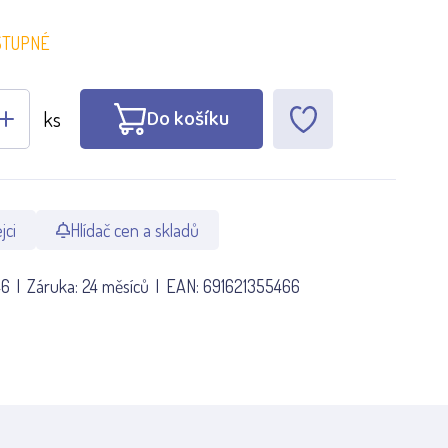
STUPNÉ
Do košíku
ks
jci
Hlídač cen a skladů
46
Záruka:
24 měsíců
EAN:
691621355466