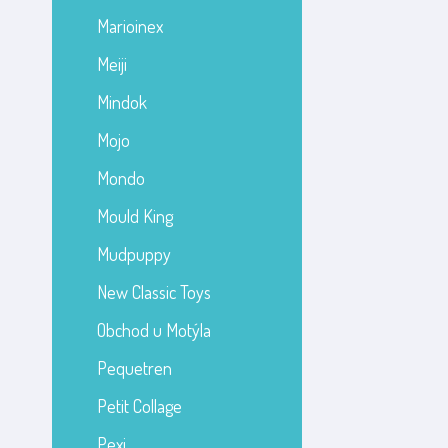
Marioinex
Meiji
Mindok
Mojo
Mondo
Mould King
Mudpuppy
New Classic Toys
Obchod u Motýla
Pequetren
Petit Collage
Pexi