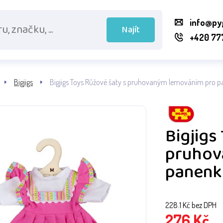
info@py
Najít
+420 77
Bigjigs
Bigjigs Toys Růžové šaty s pruhovaným lemováním pro 
Bigjigs
pruhov
panenk
228.1
Kč bez DPH
276
Kč