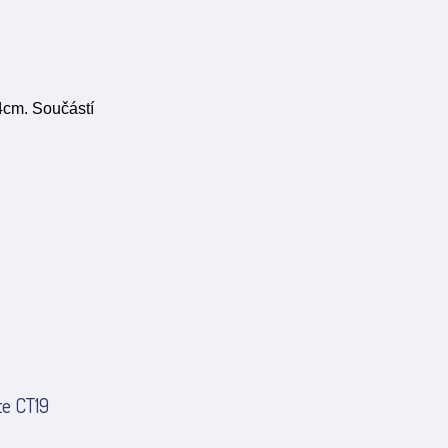
4cm. Součástí
te CT19