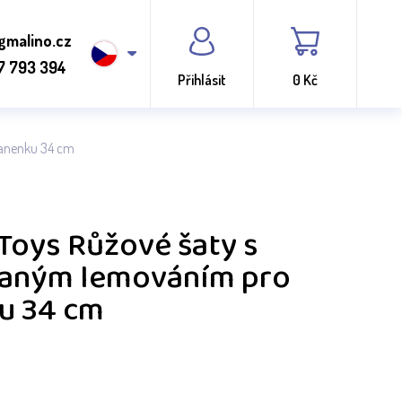
gmalino.cz
7 793 394
Přihlásit
0 Kč
panenku 34 cm
 Toys Růžové šaty s
aným lemováním pro
u 34 cm