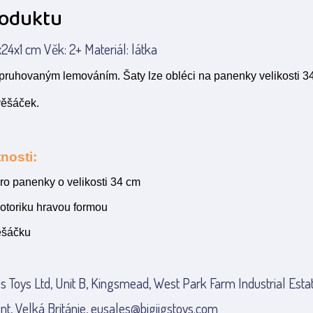
roduktu
24x1 cm Věk: 2+ Materiál: látka
pruhovaným lemováním. Šaty lze obléci na panenky velikosti 3
věšáček.
nosti:
ro panenky o velikosti 34 cm
otoriku hravou formou
ěšáčku
gs Toys Ltd, Unit B, Kingsmead, West Park Farm Industrial Esta
nt, Velká Británie, eusales@bigjigstoys.com