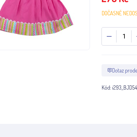
DOČASNĚ NEDO
Dotaz prode
Kód:
i293_BJD5