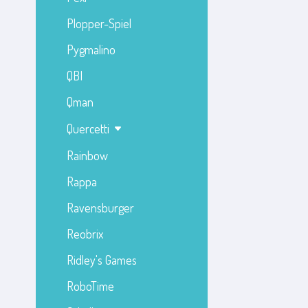
Plopper-Spiel
Pygmalino
QBI
Qman
Quercetti
Rainbow
Rappa
Ravensburger
Reobrix
Ridley's Games
RoboTime