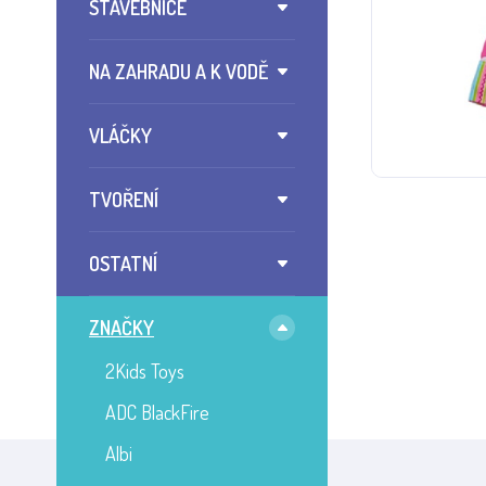
STAVEBNICE
NA ZAHRADU A K VODĚ
VLÁČKY
TVOŘENÍ
OSTATNÍ
ZNAČKY
2Kids Toys
ADC BlackFire
Albi