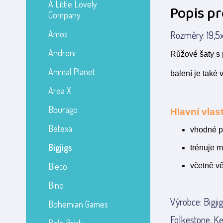
A Little Lovely
Popis p
Company
Amos
Rozměry: 19,5x
Androni
Růžové šaty s 
Animal Planet
balení je také 
Area X
Bburago
Hlavní vlast
Betexa
vhodné p
Bigjigs
trénuje m
Bieco
včetně v
Bino
Výrobce: Bigji
Bohemian Games
Folkestone, Ke