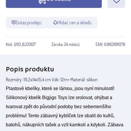
Dotaz prodejci
Hlídač cen a skladů
Kód:
i293_BJ33107
Záruka:
24 měsíců
EAN:
691621811078
Popis produktu
Rozměry: 19,2x14x15,4 cm Věk: 12m+ Materiál: silikon
Plastové kbelíky, které se lámou, jsou nyní minulostí!
Silikonový kbelík Bigjigs Toys lze srolovat, ohýbat a
tvarovat zpět do původní podoby bez sebemenšího
problému! Tento zábavný kyblíček lze sbalit do kufrů,
batohů, nákupních tašek a vzít kamkoli a kdykoli. Zábava