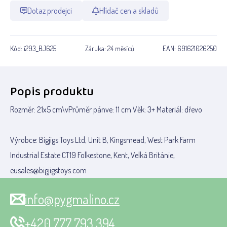
Dotaz prodejci
Hlídač cen a skladů
Kód:
i293_BJ625
Záruka:
24 měsíců
EAN:
691621026250
Popis produktu
Rozměr: 21x5 cm\vPrůměr pánve: 11 cm Věk: 3+ Materiál: dřevo
Výrobce: Bigjigs Toys Ltd, Unit B, Kingsmead, West Park Farm
Industrial Estate CT19 Folkestone, Kent, Velká Británie,
eusales@bigjigstoys.com
info@pygmalino.cz
+420 777 793 394