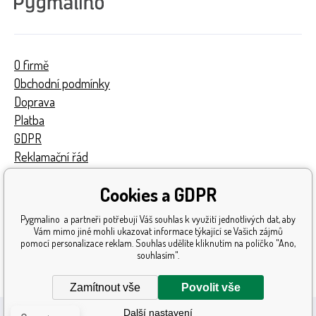
O firmě
Obchodní podmínky
Doprava
Platba
GDPR
Reklamační řád
Kontakty
Cookies a GDPR
Turnaj
Získaná ocenění
Pygmalino a partneři potřebují Váš souhlas k využití jednotlivých dat, aby
Katalog hraček
Vám mimo jiné mohli ukazovat informace týkající se Vašich zájmů
pomocí personalizace reklam. Souhlas udělíte kliknutím na políčko "Ano,
Mapa stránek
souhlasím".
Reklamace
Zamítnout vše
Povolit vše
Další nastavení