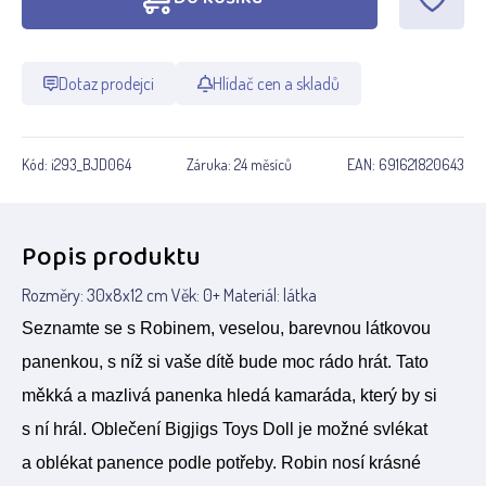
Dotaz prodejci
Hlídač cen a skladů
Kód:
i293_BJD064
Záruka:
24 měsíců
EAN:
691621820643
Popis produktu
Rozměry: 30x8x12 cm Věk: 0+ Materiál: látka
Seznamte se s Robinem, veselou, barevnou látkovou
panenkou, s níž si vaše dítě bude moc rádo hrát. Tato
měkká a mazlivá panenka hledá kamaráda, který by si
s ní hrál. Oblečení Bigjigs Toys Doll je možné svlékat
a oblékat panence podle potřeby. Robin nosí krásné