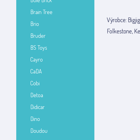
Bole Brick
Brain Tree
Výrobce: Bigji
Brio
Folkestone, Ke
Bruder
BS Toys
Cayro
CaDA
Cobi
Detoa
Didicar
Dino
Doudou