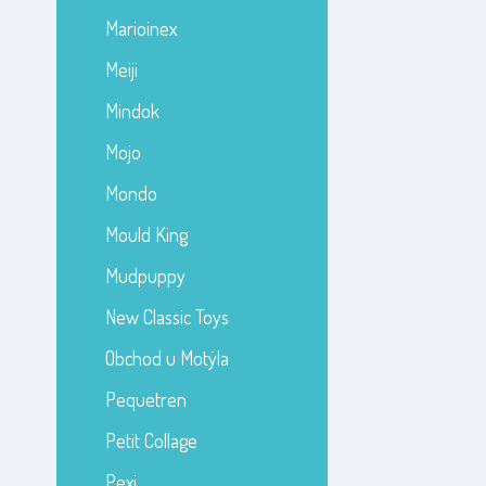
Marioinex
Meiji
Mindok
Mojo
Mondo
Mould King
Mudpuppy
New Classic Toys
Obchod u Motýla
Pequetren
Petit Collage
Pexi