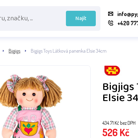
info@py
Najít
+420 77
Bigjigs
Bigjigs Toys Látková panenka Elsie 34cm
Bigjigs
Elsie 
434.71
Kč bez DPH
526
Kč