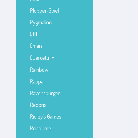
Plopper-Spiel
Pygmalino
QBI
Qman
Quercetti
Rainbow
Rappa
Ravensburger
Reobrix
Ridley's Games
RoboTime