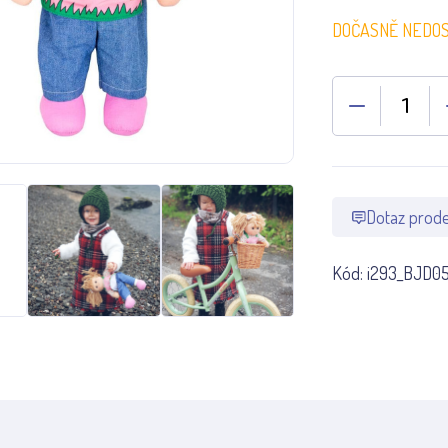
DOČASNĚ NEDO
Dotaz prode
Kód:
i293_BJD0