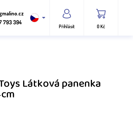
gmalino.cz
7 793 394
Přihlásit
0 Kč
 Toys Látková panenka
34cm