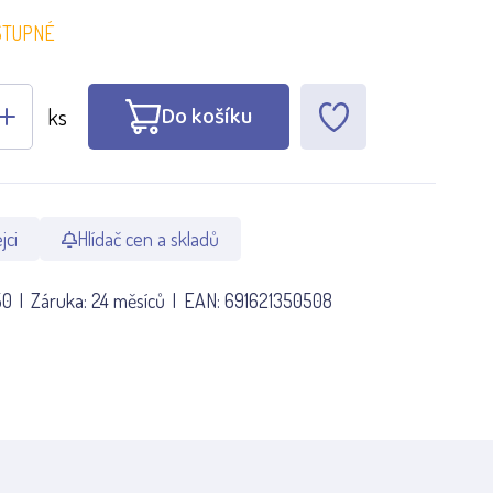
STUPNÉ
Do košíku
ks
jci
Hlídač cen a skladů
50
Záruka:
24 měsíců
EAN:
691621350508