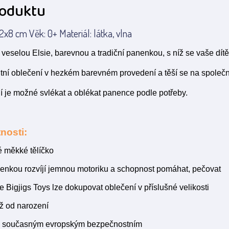
roduktu
x8 cm Věk: 0+ Materiál: látka, vlna
veselou Elsie, barevnou a tradiční panenkou, s níž se vaše dítě
litní oblečení v hezkém barevném provedení a těší se na společné
í je možné svlékat a oblékat panence podle potřeby.
nosti:
 měkké tělíčko
nenkou rozvíjí jemnou motoriku a schopnost pomáhat, pečovat
 Bigjigs Toys lze dokupovat oblečení v příslušné velikosti
ž od narození
 současným evropským bezpečnostním