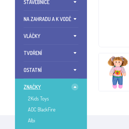
STAVEBNICE
NA ZAHRADU A K VODĚ
VLÁČKY
TVOŘENÍ
OSTATNÍ
ZNAČKY
2Kids Toys
ADC BlackFire
Albi