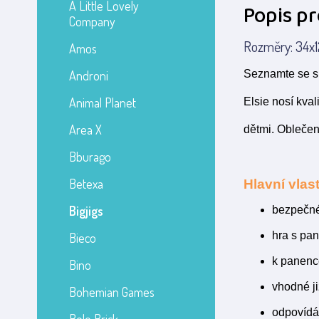
A Little Lovely
Popis p
Company
Rozměry: 34x12
Amos
Androni
Seznamte se s 
Animal Planet
Elsie nosí kva
Area X
dětmi. Oblečen
Bburago
Betexa
Hlavní vlast
Bigjigs
bezpečné
hra s pa
Bieco
k panence
Bino
vhodné ji
Bohemian Games
odpovídá