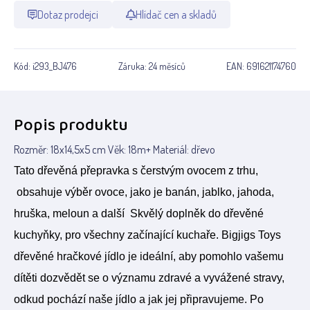
Dotaz prodejci
Hlídač cen a skladů
Kód:
i293_BJ476
Záruka:
24 měsíců
EAN:
691621174760
Popis produktu
Rozměr: 18x14,5x5 cm Věk: 18m+ Materiál: dřevo
Tato dřevěná přepravka s čerstvým ovocem z trhu,
obsahuje výběr ovoce, jako je banán, jablko, jahoda,
hruška, meloun a další
Skvělý doplněk do dřevěné
kuchyňky, pro všechny začínající kuchaře. Bigjigs Toys
dřevěné hračkové jídlo je ideální, aby pomohlo vašemu
dítěti dozvědět se o významu zdravé a vyvážené stravy,
odkud pochází naše jídlo a jak jej připravujeme. Po