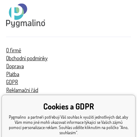
O firmě
Obchodní podmínky
Doprava
Platba
GDPR
Reklamační řád
Kontakty
Cookies a GDPR
Turnaj
Získaná ocenění
Pygmalino a partneři potřebují Váš souhlas k využití jednotlivých dat, aby
Katalog hraček
Vám mimo jiné mohli ukazovat informace týkající se Vašich zájmů
pomocí personalizace reklam. Souhlas udělíte kliknutím na políčko "Ano,
Mapa stránek
souhlasím".