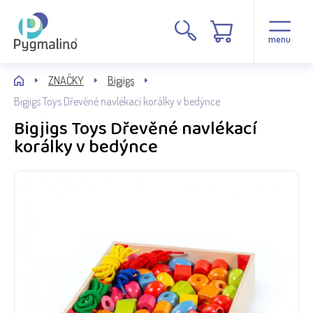
menu
ZNAČKY
Bigjigs
Bigjigs Toys Dřevěné navlékací korálky v bedýnce
Bigjigs Toys Dřevěné navlékací
korálky v bedýnce