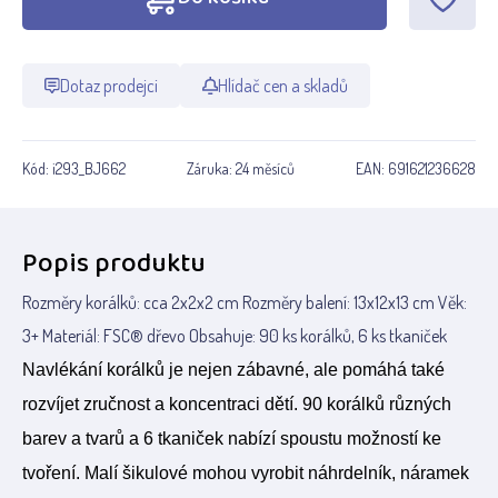
Dotaz prodejci
Hlídač cen a skladů
Kód:
i293_BJ662
Záruka:
24 měsíců
EAN:
691621236628
Popis produktu
Rozměry korálků: cca 2x2x2 cm Rozměry balení: 13x12x13 cm Věk:
3+ Materiál: FSC® dřevo Obsahuje: 90 ks korálků, 6 ks tkaniček
Navlékání korálků je nejen zábavné, ale pomáhá také
rozvíjet zručnost a koncentraci dětí. 90 korálků různých
barev a tvarů a 6 tkaniček nabízí spoustu možností ke
tvoření. Malí šikulové mohou vyrobit náhrdelník, náramek