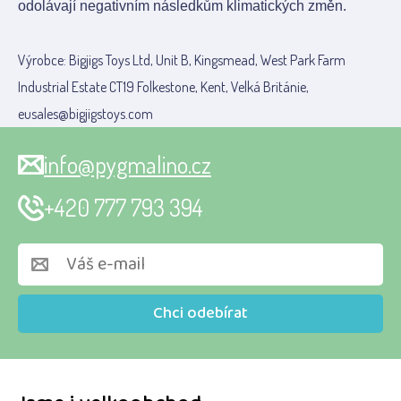
odolávají negativním následkům klimatických změn.
Výrobce: Bigjigs Toys Ltd, Unit B, Kingsmead, West Park Farm
Industrial Estate CT19 Folkestone, Kent, Velká Británie,
eusales@bigjigstoys.com
info@pygmalino.cz
+420 777 793 394
Chci odebírat