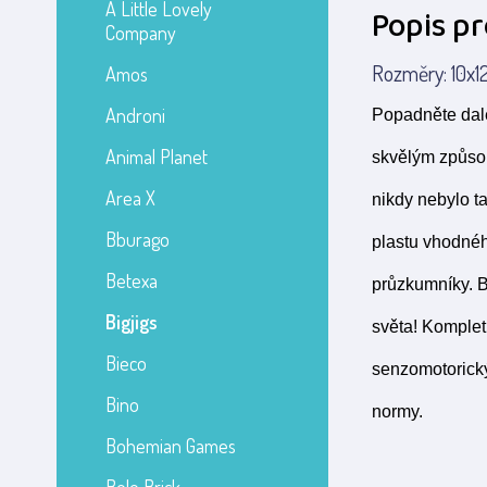
A Little Lovely
Popis p
Company
Rozměry: 10x12
Amos
Androni
Popadněte dale
Animal Planet
skvělým způsob
Area X
nikdy nebylo t
Bburago
plastu vhodnéh
Betexa
průzkumníky. B
Bigjigs
světa! Komplet
Bieco
senzomotorický
Bino
normy.
Bohemian Games