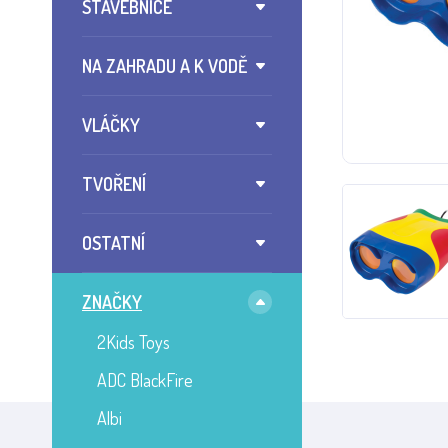
STAVEBNICE
NA ZAHRADU A K VODĚ
VLÁČKY
TVOŘENÍ
OSTATNÍ
ZNAČKY
2Kids Toys
ADC BlackFire
Albi