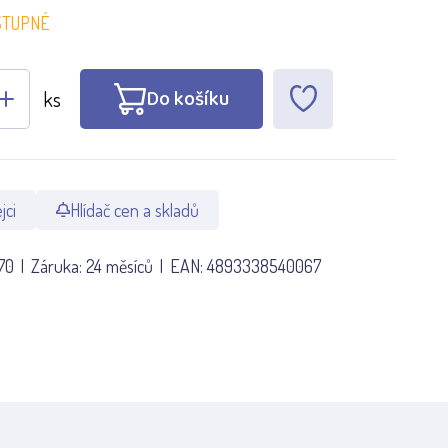
STUPNÉ
Do košíku
ks
jci
Hlídač cen a skladů
70
Záruka:
24 měsíců
EAN:
4893338540067