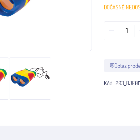
DOČASNĚ NEDO
Dotaz prode
Kód:
i293_BJE01