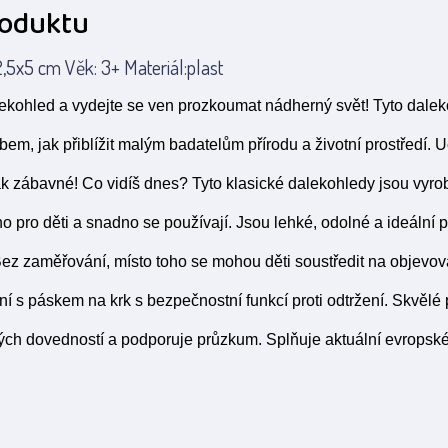
roduktu
,5x5 cm Věk: 3+ Materiál:plast
kohled a vydejte se ven prozkoumat nádherný svět! Tyto dalek
em, jak přiblížit malým badatelům přírodu a životní prostředí. 
ak zábavné! Co vidíš dnes? Tyto klasické dalekohledy jsou vyr
o pro děti a snadno se používají. Jsou lehké, odolné a ideální 
ez zaměřování, místo toho se mohou děti soustředit na objevov
ní s páskem na krk s bezpečnostní funkcí proti odtržení. Skvělé 
ch dovedností a podporuje průzkum. Splňuje aktuální evropsk