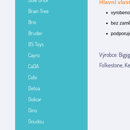
Bole Brick
Hlavní vlast
Brain Tree
vyrobeno
Brio
bez zamě
Bruder
podporuj
BS Toys
Výrobce: Bigji
Cayro
Folkestone, Ke
CaDA
Cobi
Detoa
Didicar
Dino
Doudou