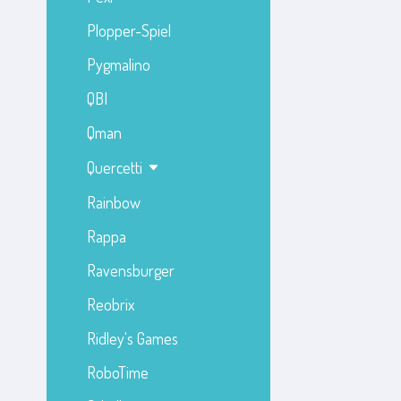
Plopper-Spiel
Pygmalino
QBI
Qman
Quercetti
Rainbow
Rappa
Ravensburger
Reobrix
Ridley's Games
RoboTime