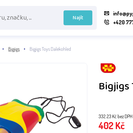
info@py
Najít
+420 77
Bigjigs
Bigjigs Toys Dalekohled
Bigjigs
332.23
Kč bez DPH
402
Kč