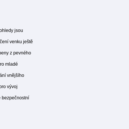
ohledy jsou
Učení venku ještě
obeny z pevného
pro mladé
ání vnějšího
pro vývoj
é bezpečnostní