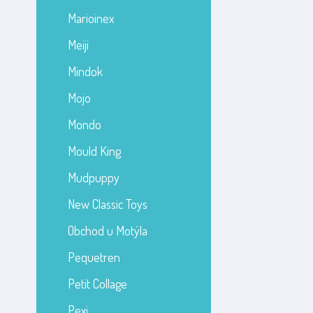
Marioinex
Meiji
Mindok
Mojo
Mondo
Mould King
Mudpuppy
New Classic Toys
Obchod u Motýla
Pequetren
Petit Collage
Pexi