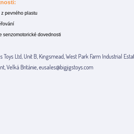
nosti:
 z pevného plastu
řování
e senzomotorické dovednosti
gs Toys Ltd, Unit B, Kingsmead, West Park Farm Industrial Esta
nt, Velká Británie, eusales@bigjigstoys.com