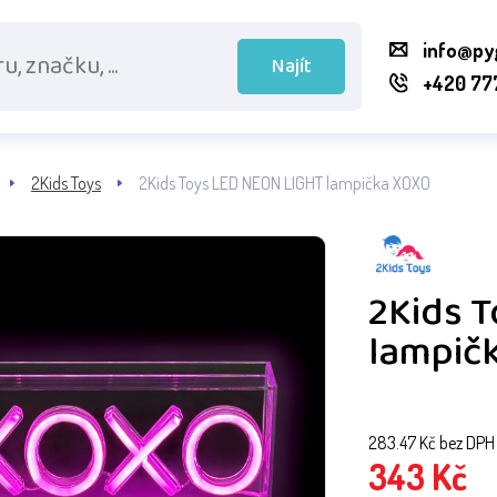
info@py
Najít
+420 77
2Kids Toys
2Kids Toys LED NEON LIGHT lampička XOXO
2Kids 
lampič
283.47
Kč bez DPH
343
Kč