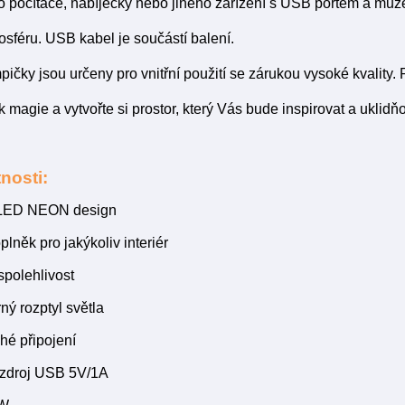
do počítače, nabíječky nebo jiného zařízení s USB portem a může
sféru. USB kabel je součástí balení.
ičky jsou určeny pro vnitřní použití se zárukou vysoké kvality.
magie a vytvořte si prostor, který Vás bude inspirovat a uklidň
nosti:
 LED NEON design
plněk pro jakýkoliv interiér
 spolehlivost
ý rozptyl světla
hé připojení
 zdroj USB 5V/1A