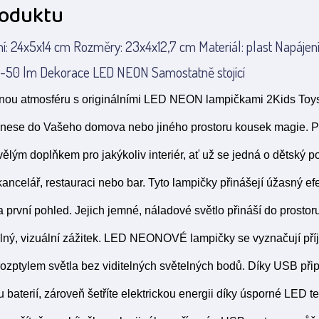
roduktu
: 24x5x14 cm Rozměry: 23x4x12,7 cm Materiál: plast Napájení
20-50 lm Dekorace LED NEON Samostatně stojící
čnou atmosféru s originálními LED NEON lampičkami 2Kids Toys.
přinese do Vašeho domova nebo jiného prostoru kousek magie. Pr
ělým doplňkem pro jakýkoliv interiér, ať už se jedná o dětský p
 kancelář, restauraci nebo bar. Tyto lampičky přinášejí úžasný ef
a první pohled. Jejich jemné, náladové světlo přináší do prostor
ný, vizuální zážitek. LED NEONOVÉ lampičky se vyznačují př
zptylem světla bez viditelných světelných bodů. Díky USB při
 baterií, zároveň šetříte elektrickou energii díky úsporné LED te