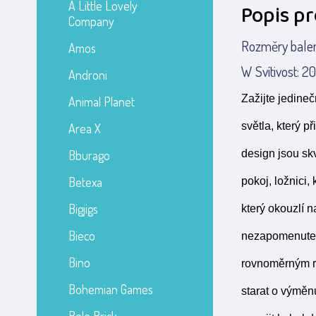
A Little Lovely
Popis p
Company
Rozměry balení
Amos
W Svítivost: 
Androni
Zažijte jedine
Animal Planet
světla, který 
Area X
Bburago
design jsou skv
Betexa
pokoj, ložnici,
Bigjigs
který okouzlí n
Bieco
nezapomenutel
Bino
rovnoměrným ro
Bohemian Games
starat o výměnu