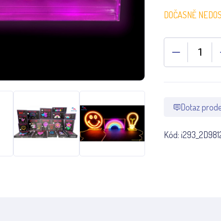
DOČASNĚ NEDO
Dotaz prode
Kód:
i293_2D981