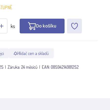
STUPNÉ
Do košíku
ks
jci
Hlídač cen a skladů
25
Záruka:
24 měsíců
EAN:
08594214981252