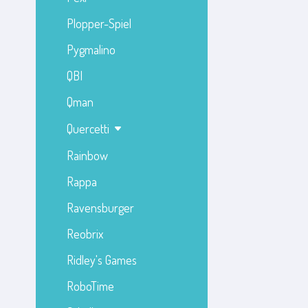
Plopper-Spiel
Pygmalino
QBI
Qman
Quercetti
Rainbow
Rappa
Ravensburger
Reobrix
Ridley's Games
RoboTime