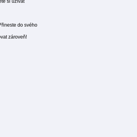
te si užívat
 Přineste do svého
ovat zároveň!