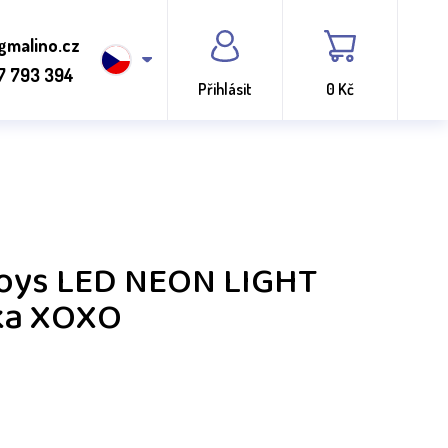
gmalino.cz
7 793 394
Přihlásit
0 Kč
Toys LED NEON LIGHT
ka XOXO