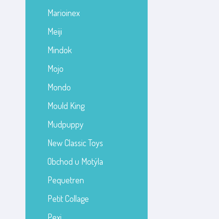
Marioinex
Meiji
Mindok
Mojo
Mondo
Mould King
Mudpuppy
New Classic Toys
Obchod u Motýla
Pequetren
Petit Collage
Pexi