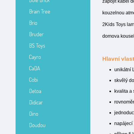
Bole Brick
zapojit kabel 
Brain Tree
kouzelnou atmo
Brio
2Kids Toys lamp
Bruder
domova kousek 
BS Toys
Cayro
Hlavní vlast
CaDA
unikátní
Cobi
skvělý do
Detoa
kvalita a
Didicar
rovnoměrn
jednoduc
Dino
napájecí
Doudou