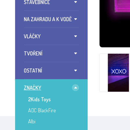
STAVEBNICE
NA ZAHRADU A K VODĚ
VLÁČKY
TVOŘENÍ
OSTATNÍ
ZNAČKY
2Kids Toys
ADC BlackFire
Albi