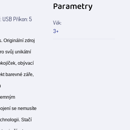
Parametry
: USB Příkon: 5
Věk:
3+
 Originální zdroj
o svůj unikátní
okojíček, obývací
ekt barevné záře,
u
íjemným
pojení se nemusíte
chnologii. Stačí