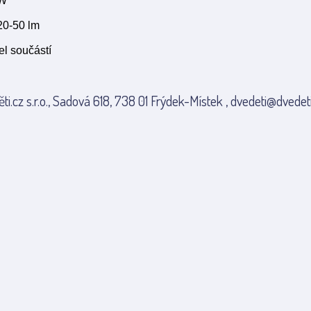
 W
 20-50 lm
l součástí
ti.cz s.r.o., Sadová 618, 738 01 Frýdek-Místek , dvedeti@dvedeti