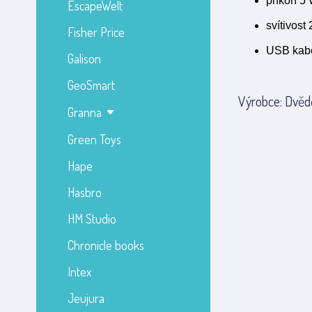
příkon 5
EscapeWelt
svítivost
Fisher Price
USB kabe
Galison
GeoSmart
Výrobce: Dvědě
Granna
Green Toys
Hape
Hasbro
HM Studio
Chronicle books
Intex
Jeujura