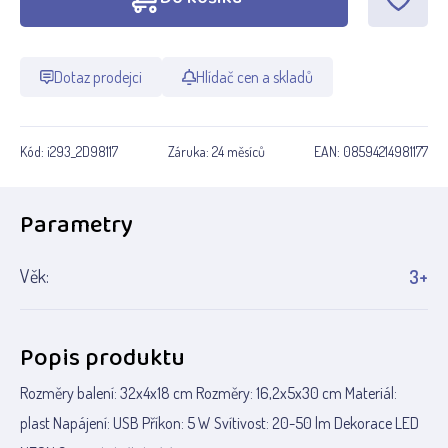
Dotaz prodejci
Hlídač cen a skladů
Kód:
i293_2D98117
Záruka:
24 měsíců
EAN:
08594214981177
Parametry
Věk:
3+
Popis produktu
Rozměry balení: 32x4x18 cm Rozměry: 16,2x5x30 cm Materiál:
plast Napájení: USB Příkon: 5 W Svítivost: 20-50 lm Dekorace LED