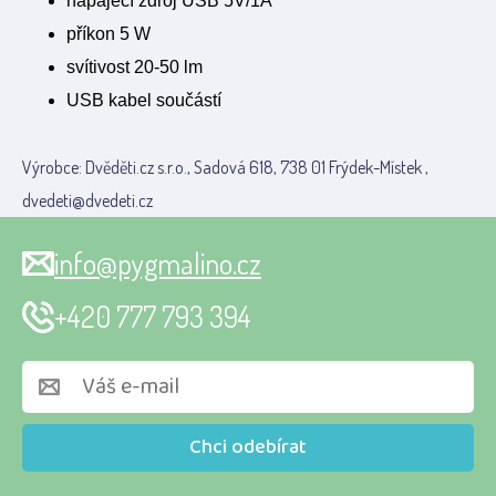
napájecí zdroj USB 5V/1A
příkon 5 W
svítivost 20-50 lm
USB kabel součástí
Výrobce: Dvěděti.cz s.r.o., Sadová 618, 738 01 Frýdek-Místek ,
dvedeti@dvedeti.cz
info@pygmalino.cz
+420 777 793 394
Chci odebírat