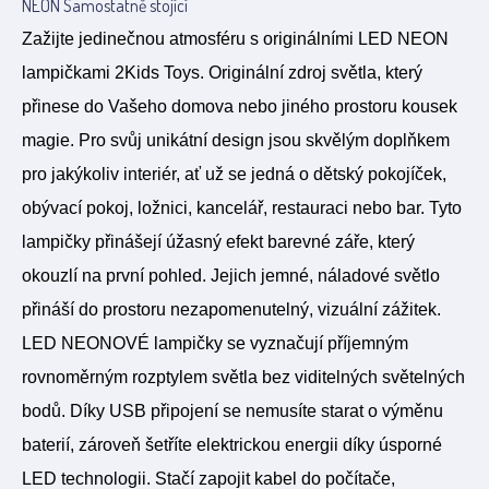
NEON Samostatně stojící
Zažijte jedinečnou atmosféru s originálními LED NEON
lampičkami 2Kids Toys. Originální zdroj světla, který
přinese do Vašeho domova nebo jiného prostoru kousek
magie. Pro svůj unikátní design jsou skvělým doplňkem
pro jakýkoliv interiér, ať už se jedná o dětský pokojíček,
obývací pokoj, ložnici, kancelář, restauraci nebo bar. Tyto
lampičky přinášejí úžasný efekt barevné záře, který
okouzlí na první pohled. Jejich jemné, náladové světlo
přináší do prostoru nezapomenutelný, vizuální zážitek.
LED NEONOVÉ lampičky se vyznačují příjemným
rovnoměrným rozptylem světla bez viditelných světelných
bodů. Díky USB připojení se nemusíte starat o výměnu
baterií, zároveň šetříte elektrickou energii díky úsporné
LED technologii. Stačí zapojit kabel do počítače,