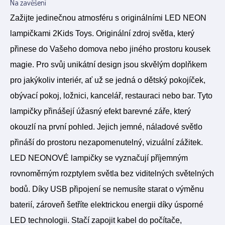
Na zavěšení
Zažijte jedinečnou atmosféru s originálními LED NEON
lampičkami 2Kids Toys. Originální zdroj světla, který
přinese do Vašeho domova nebo jiného prostoru kousek
magie. Pro svůj unikátní design jsou skvělým doplňkem
pro jakýkoliv interiér, ať už se jedná o dětský pokojíček,
obývací pokoj, ložnici, kancelář, restauraci nebo bar. Tyto
lampičky přinášejí úžasný efekt barevné záře, který
okouzlí na první pohled. Jejich jemné, náladové světlo
přináší do prostoru nezapomenutelný, vizuální zážitek.
LED NEONOVÉ lampičky se vyznačují příjemným
rovnoměrným rozptylem světla bez viditelných světelných
bodů. Díky USB připojení se nemusíte starat o výměnu
baterií, zároveň šetříte elektrickou energii díky úsporné
LED technologii. Stačí zapojit kabel do počítače,