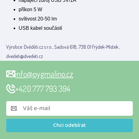
napájecí zdroj USB 5V/1A
příkon 5 W
svítivost 20-50 lm
USB kabel součástí
Výrobce: Dvěděti.cz s.r.o., Sadová 618, 738 01 Frýdek-Místek ,
dvedeti@dvedeti.cz
info@pygmalino.cz
+420 777 793 394
Chci odebírat