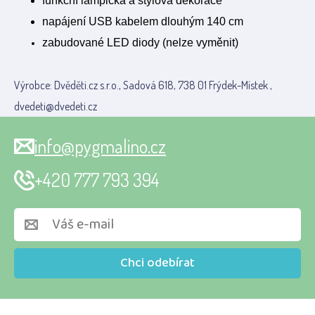
funkční lampička a stylová dekorace
napájení USB kabelem dlouhým 140 cm
zabudované LED diody (nelze vyměnit)
Výrobce: Dvěděti.cz s.r.o., Sadová 618, 738 01 Frýdek-Místek ,
dvedeti@dvedeti.cz
info@pygmalino.cz
+420 777 793 394
Chci odebírat