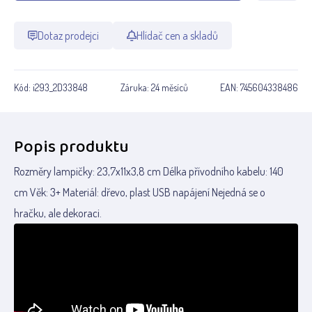
Dotaz prodejci
Hlídač cen a skladů
Kód:
i293_2D33848
Záruka:
24 měsíců
EAN:
745604338486
Popis produktu
Rozměry lampičky: 23,7x11x3,8 cm Délka přívodního kabelu: 140
cm Věk: 3+ Materiál: dřevo, plast USB napájení Nejedná se o
hračku, ale dekoraci.