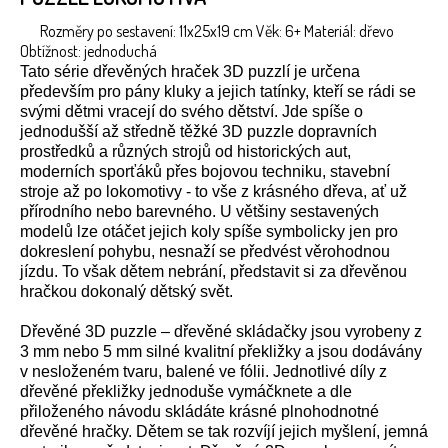
Rozměry po sestavení: 11x25x19 cm Věk: 6+ Materiál: dřevo
Obtížnost: jednoduchá
Tato série dřevěných hraček 3D puzzlí je určena
především pro pány kluky a jejich tatínky, kteří se rádi se
svými dětmi vracejí do svého dětství. Jde spíše o
jednodušší až středně těžké 3D puzzle dopravních
prostředků a různých strojů od historických aut,
moderních sporťáků přes bojovou techniku, stavební
stroje až po lokomotivy - to vše z krásného dřeva, ať už
přírodního nebo barevného. U většiny sestavených
modelů lze otáčet jejich koly spíše symbolicky jen pro
dokreslení pohybu, nesnaží se předvést věrohodnou
jízdu. To však dětem nebrání, představit si za dřevěnou
hračkou dokonalý dětský svět.
Dřevěné 3D puzzle – dřevěné skládačky jsou vyrobeny z
3 mm nebo 5 mm silné kvalitní překližky a jsou dodávány
v nesloženém tvaru, balené ve fólii. Jednotlivé díly z
dřevěné překližky jednoduše vymáčknete a dle
přiloženého návodu skládáte krásné plnohodnotné
dřevěné hračky. Dětem se tak rozvíjí jejich myšlení, jemná