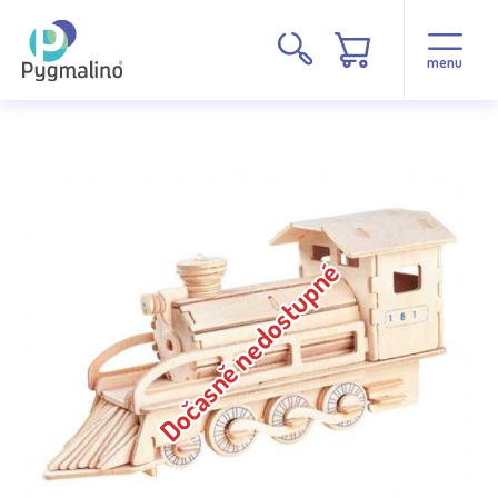
menu
Dočasně nedostupné