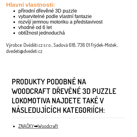
Hlavní vlastnosti:
přírodní dřevěné 3D puzzle
vybarvitelné podle vlastní fantazie
rozvíjí jemnou motoriku a představivost
vhodné od 6 let
obtížnost jednoduchá
Výrobce: Dvěděti.cz s.r.o., Sadová 618, 738 01 Frýdek-Místek ,
dvedeti@dvedeti.cz
PRODUKTY PODOBNÉ NA
WOODCRAFT DŘEVĚNÉ 3D PUZZLE
LOKOMOTIVA NAJDETE TAKÉ V
NÁSLEDUJÍCÍCH KATEGORIÍCH:
ZNAČKY
Woodcraft