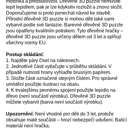
motorika a představivost. Dřevěné 3D puzzle nemusíte
lepit lepidlem, pak je lze kdykoliv rozložit a znovu složit.
Doporučujeme si proto ponechat návod ke stavbě.
Přírodní dřevěné 3D puzzle si mohou děti také sami
vybarvit podle své fantazie. Barevné dřevěné 3D puzzle
jsou opatřeny kvalitním potiskem. Tyto dřevěné hračky –
dřevěné 3D puzzle jsou určeny dětem od 3 let a splňují
všechny normy EU.
Postup skládání:
1. Najděte páry čísel na nákresech.
2. Jednotlivé části vytlačujte v průběhu skládání. V
případě nutnosti hrany vyhlaďte brusným papírem.
3. Složte části označené stejným číslem. Pro správné
umístění použijte ilustraci na obalu.
4. K trvalejšímu pevnému spojení použijte lepidlo na
dřevo (není součástí výrobku). Dřevěné 3D puzzle
můžete vybarvit (barva není součástí výrobku).
Upozornění:
Není vhodné pro děti do 3 let, protože
obsahuje malé součásti – hrozí nebezpečí udušení. Balící
materiál není hračka.