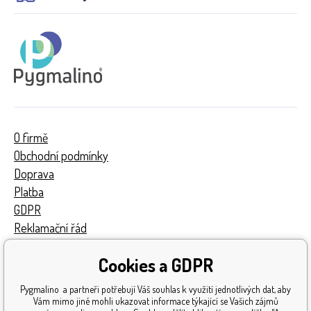
O firmě
Obchodní podmínky
Doprava
Platba
GDPR
Reklamační řád
Kontakty
Cookies a GDPR
Turnaj
Získaná ocenění
Pygmalino a partneři potřebují Váš souhlas k využití jednotlivých dat, aby
Katalog hraček
Vám mimo jiné mohli ukazovat informace týkající se Vašich zájmů