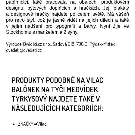
papírnictví, také pracovala na obalech, produktovém
designu, bytových doplňcích a hračkách. Její plakáty
a designové hračky najdete po celém světě. Má vášeň
pro retro styl, což je jasně vidět na jejich dílech a také
v jejím nadšení pro typografii a barvy. Nyní žije ve
Stockholmu s manželem a 2 syny.
Výrobce: Dvěděti.cz s.r.o., Sadová 618, 738 01 Frýdek-Místek ,
dvedeti@dvedeti.cz
PRODUKTY PODOBNÉ NA VILAC
BALÓNEK NA TYČI MEDVÍDEK
TYRKYSOVÝ NAJDETE TAKÉ V
NÁSLEDUJÍCÍCH KATEGORIÍCH:
ZNAČKY
Vilac