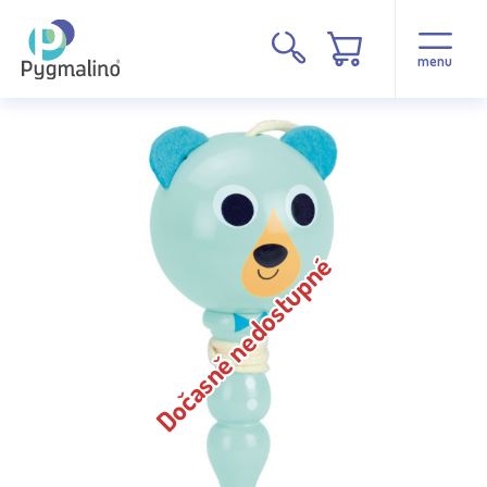
menu
Dočasně nedostupné