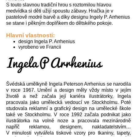
S touto slavnou tradiční hrou s roztomilou hlavou
medvídka si děti užijí spoustu zábavy. Hračka je v
pastelově modré barvě a díky designu Ingely P. Arrhenius
se stane i pěkným doplňkem do dětského pokoje.
Hlavní vlastnosti:
design Ingela P. Arrhenius
vyrobeno ve Francii
Švédská umělkyně Ingela Peterson Arrhenius se narodila
v roce 1967. Umění a design měly vždy místo v jejím
životě a než začala její kariéra ilustrátorky, Ingela
pracovala jako umělecká vedoucí ve Stockholmu. Poté
studovala reklamní a grafický design na umělecké škole
také ve Stockholmu. V roce 1992 začala podnikat jako
ilustrátorka na volné noze a pracovala mezinárodně
napříč reklamou, designem, nakladatelstvím…
V minulosti vytvářela tiskové vzory pro tkaniny, tapety,