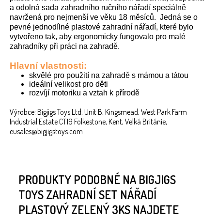
a odolná sada zahradního ručního nářadí speciálně
navržená pro nejmenší ve věku 18 měsíců.
Jedná se o
pevné jednodílné plastové zahradní nářadí, které bylo
vytvořeno tak, aby ergonomicky fungovalo pro malé
zahradníky při práci na zahradě.
Hlavní vlastnosti:
skvělé pro použití na zahradě s mámou a tátou
ideální velikost pro děti
rozvíjí motoriku a vztah k přírodě
Výrobce: Bigjigs Toys Ltd, Unit B, Kingsmead, West Park Farm
Industrial Estate CT19 Folkestone, Kent, Velká Británie,
eusales@bigjigstoys.com
PRODUKTY PODOBNÉ NA BIGJIGS
TOYS ZAHRADNÍ SET NÁŘADÍ
PLASTOVÝ ZELENÝ 3KS NAJDETE