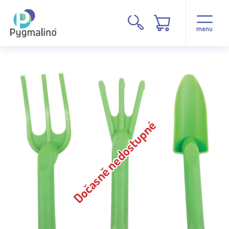
menu
Dočasně nedostupné