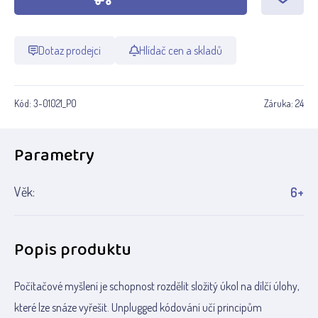
Dotaz prodejci
Hlídač cen a skladů
Kód:
3-01021_PO
Záruka:
24
Parametry
Věk:
6+
Popis produktu
Počítačové myšlení je schopnost rozdělit složitý úkol na dílčí úlohy,
které lze snáze vyřešit. Unplugged kódování učí principům