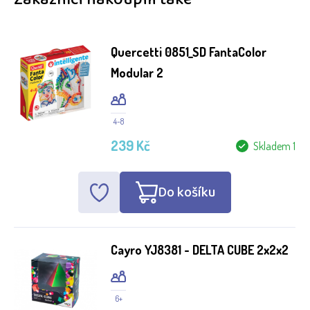
Quercetti 0851_SD FantaColor
Modular 2
4-8
239 Kč
Skladem 1
Do košíku
Cayro YJ8381 - DELTA CUBE 2x2x2
6+