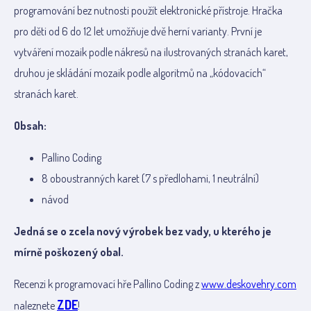
programování bez nutnosti použít elektronické přístroje. Hračka
pro děti od 6 do 12 let umožňuje dvě herní varianty. První je
vytváření mozaik podle nákresů na ilustrovaných stranách karet,
druhou je skládání mozaik podle algoritmů na „kódovacích“
stranách karet.
Obsah:
Pallino Coding
8 oboustranných karet (7 s předlohami, 1 neutrální)
návod
Jedná se o zcela nový výrobek bez vady, u kterého je
mírně poškozený obal.
Recenzi k programovací hře Pallino Coding z
www.deskovehry.com
ZDE
naleznete
!