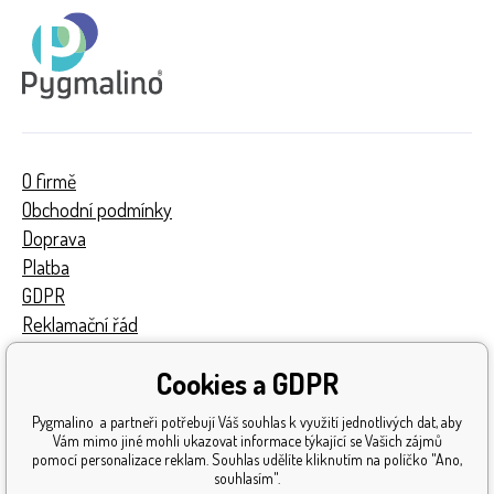
O firmě
Obchodní podmínky
Doprava
Platba
GDPR
Reklamační řád
Kontakty
Cookies a GDPR
Turnaj
Získaná ocenění
Pygmalino a partneři potřebují Váš souhlas k využití jednotlivých dat, aby
Katalog hraček
Vám mimo jiné mohli ukazovat informace týkající se Vašich zájmů
pomocí personalizace reklam. Souhlas udělíte kliknutím na políčko "Ano,
Mapa stránek
souhlasím".