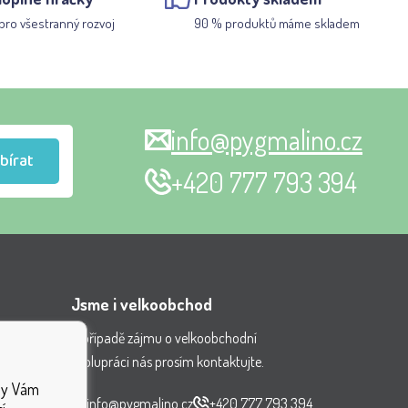
pro všestranný rozvoj
90 % produktů máme skladem
info@pygmalino.cz
bírat
+420 777 793 394
Jsme i velkoobchod
V případě zájmu o velkoobchodní
spolupráci nás prosím kontaktujte.
nění
aby Vám
ček
info@pygmalino.cz
+420 777 793 394