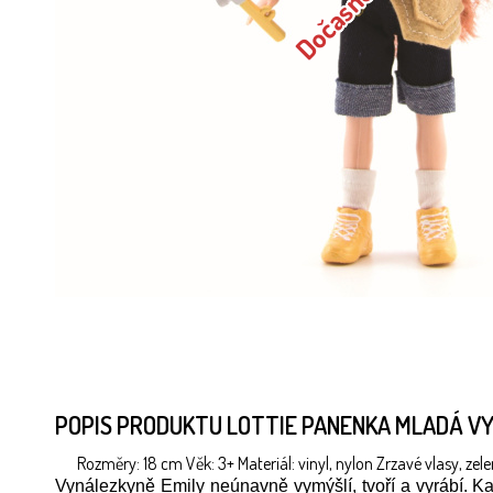
POPIS PRODUKTU LOTTIE PANENKA MLADÁ V
Rozměry: 18 cm Věk: 3+ Materiál: vinyl, nylon Zrzavé vlasy, zele
Vynálezkyně Emily neúnavně vymýšlí, tvoří a vyrábí. Kaž