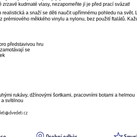
zrzavé kudrnaté vlasy, nezapomeňte jí je před prací svázat!
to realistická a snaží se děti naučit upřímnému pohledu na svět
z prémiového měkkého vinylu a nylonu, bez použití ftalátů. Ka
pro představivou hru
ezamotávají se
tek
uhými rukávy, džínovými šortkami, pracovními botami a helmou
a svítilnou
deti@dvedeti.cz
ice
Osobní odběr
Smys