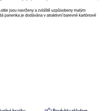
. Lottie jsou navrženy a zvláště uzpůsobeny malým
ždá panenka je dodávána v atraktivní barevné kartónové
luplné hračky
Produkty skladem