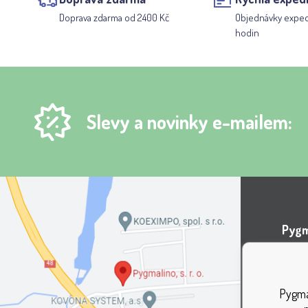
Doprava zdarma od 2400 Kč
Objednávky expe
hodin
Slevy a novinky e-mailem:
Pygma
Areá
Lípov
Pygmal
737 0