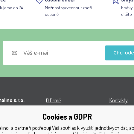
dujeme do 24
Možnost vyzvednout zboží
Hračky 
osobně
dítěte
Chci ode
lino s.r.o.
O firmě
Kontakty
l VOP
Obchodní podmínky
Turnaj
Cookies a GDPR
á 1131
Doprava
Získaná oce
ino a partneři potřebují Váš souhlas k využití jednotlivých dat, 
1 Český Těšín
Platba
Katalog hra