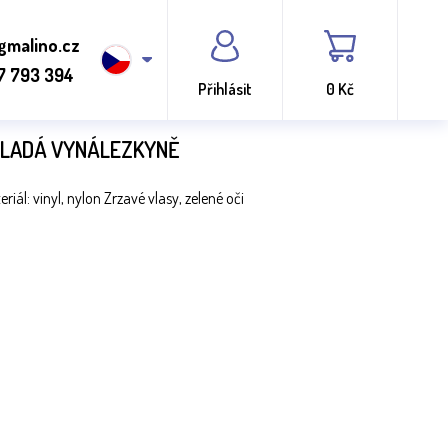
gmalino.cz
7 793 394
Přihlásit
0 Kč
MLADÁ VYNÁLEZKYNĚ
iál: vinyl, nylon Zrzavé vlasy, zelené oči