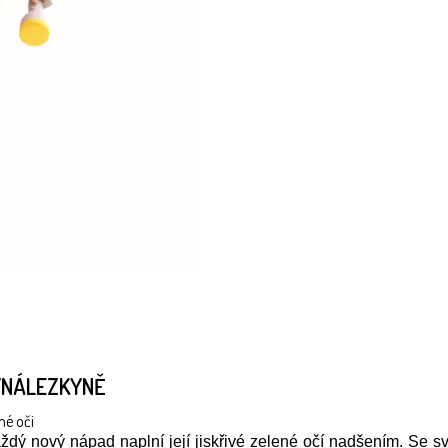
YNÁLEZKYNĚ
né oči
dý nový nápad naplní její jiskřivé zelené očí nadšením. Se sv