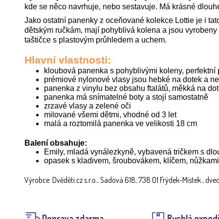
kde se něco navrhuje, nebo sestavuje. Má krásné dlouhé 
Jako ostatní panenky z oceňované kolekce Lottie je i ta
dětským ručkám, mají pohyblivá kolena a jsou vyrobeny 
taštičce s plastovým průhledem a uchem.
Hlavní vlastnosti:
kloubová panenka s pohyblivými koleny, perfektní 
prémiové nylonové vlasy jsou hebké na dotek a n
panenka z vinylu bez obsahu ftalátů, měkká na do
panenka má snímatelné boty a stojí samostatně
zrzavé vlasy a zelené oči
milované všemi dětmi, vhodné od 3 let
malá a roztomilá panenka ve velikosti 18 cm
Balení obsahuje:
Emily, mladá vynálezkyně, vybavená tričkem s dlo
opasek s kladivem, šroubovákem, klíčem, nůžkami 
Výrobce: Dvěděti.cz s.r.o., Sadová 618, 738 01 Frýdek-Místek , dve
Doprava zdarma
Rychlá exped