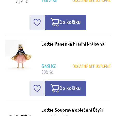
1 017 Kč
DOČASNĚ NEDOSTUPNÉ
Do košíku
Lottie Panenka hradní královna
549 Kč
DOČASNĚ NEDOSTUPNÉ
638 Kč
Do košíku
Lottie Souprava oblečení Čtyři