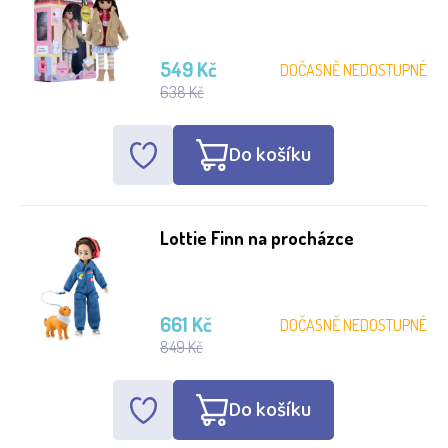
549 Kč
DOČASNĚ NEDOSTUPNÉ
638 Kč
Do košíku
Lottie Finn na procházce
661 Kč
DOČASNĚ NEDOSTUPNÉ
849 Kč
Do košíku