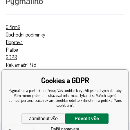
O firmě
Obchodní podmínky
Doprava
Platba
GDPR
Reklamační řád
Kontakty
Cookies a GDPR
Turnaj
Získaná ocenění
Pygmalino a partneři potřebují Váš souhlas k využití jednotlivých dat, aby
Katalog hraček
Vám mimo jiné mohli ukazovat informace týkající se Vašich zájmů
pomocí personalizace reklam. Souhlas udělíte kliknutím na políčko "Ano,
Mapa stránek
souhlasím".
Reklamace
Zamítnout vše
Povolit vše
Další nastavení