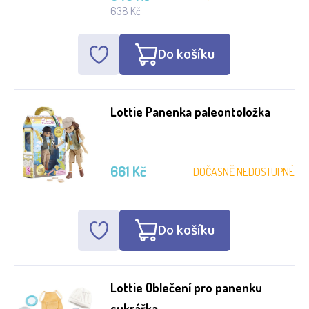
638 Kč
Do košíku
Lottie Panenka paleontoložka
661 Kč
DOČASNĚ NEDOSTUPNÉ
Do košíku
Lottie Oblečení pro panenku
cukrářka