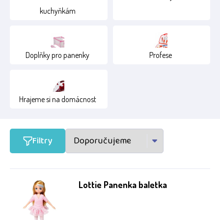
kuchyňkám
1+
12+
15+
Doplňky pro panenky
Profese
2+
4+
Hrajeme si na domácnost
Filtry
Lottie Panenka baletka