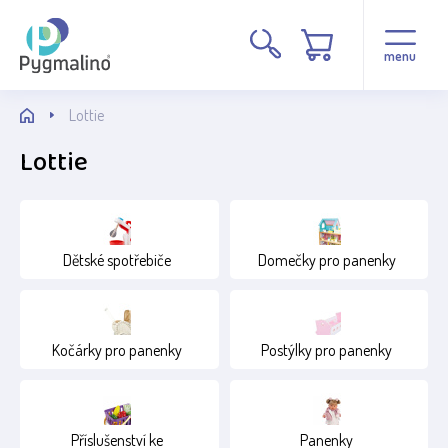
Cena
menu
Lottie
Lottie
Stav
Dětské spotřebiče
Domečky pro panenky
Běžné zboží
Novinka
Kočárky pro panenky
Postýlky pro panenky
AKCE
Věk
Příslušenství ke
Panenky