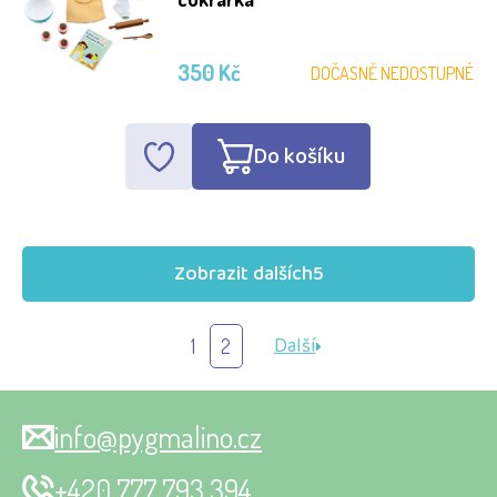
350 Kč
DOČASNĚ NEDOSTUPNÉ
Do košíku
Zobrazit dalších
5
Další
1
2
info@pygmalino.cz
+420 777 793 394