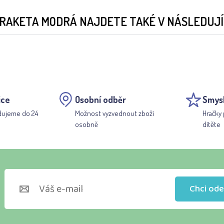
RAKETA MODRÁ NAJDETE TAKÉ V NÁSLEDUJÍC
ice
Osobní odběr
Smys
dujeme do 24
Možnost vyzvednout zboží
Hračky 
osobně
dítěte
Chci ode