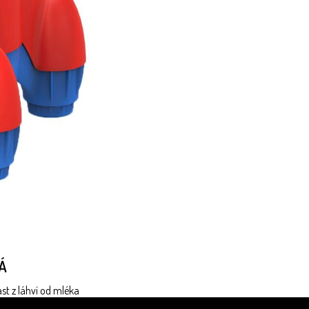
Á
st z láhví od mléka