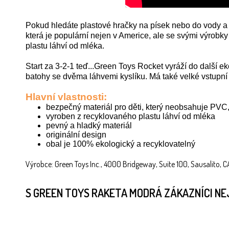
Pokud hledáte plastové hračky na písek nebo do vody a 
která je populární nejen v Americe, ale se svými výrobk
plastu láhví od mléka.
Start za 3-2-1 teď...Green Toys Rocket vyráží do další 
batohy se dvěma láhvemi kyslíku. Má také velké vstupní d
Hlavní vlastnosti:
bezpečný materiál pro děti, který neobsahuje PVC, b
vyroben z recyklovaného plastu láhví od mléka
pevný a hladký materiál
originální design
obal je 100% ekologický a recyklovatelný
Výrobce: Green Toys Inc., 4000 Bridgeway, Suite 100, Sausalito,
S GREEN TOYS RAKETA MODRÁ ZÁKAZNÍCI NE