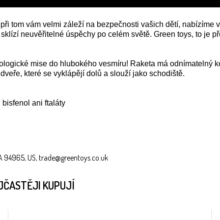
při tom vám velmi záleží na bezpečnosti vašich dětí, nabízíme
y sklízí neuvěřitelné úspěchy po celém světě. Green toys, to j
ekologické mise do hlubokého vesmíru! Raketa má odnímatelný kok
veře, které se vyklápějí dolů a slouží jako schodiště.
isfenol ani ftaláty
 CA 94965, US, trade@greentoys.co.uk
JČASTĚJI KUPUJÍ