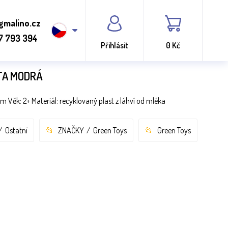
gmalino.cz
7 793 394
Přihlásit
0 Kč
TA MODRÁ
 Věk: 2+ Materiál: recyklovaný plast z láhví od mléka
Ostatní
ZNAČKY
Green Toys
Green Toys