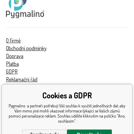
O firmě
Obchodní podmínky
Doprava
Platba
GDPR
Reklamační řád
Kontakty
Cookies a GDPR
Turnaj
Získaná ocenění
Pygmalino a partneři potřebují Váš souhlas k využití jednotlivých dat, aby
Katalog hraček
Vám mimo jiné mohli ukazovat informace týkající se Vašich zájmů
pomocí personalizace reklam. Souhlas udělíte kliknutím na políčko "Ano,
Mapa stránek
souhlasím".
Reklamace