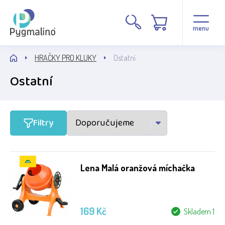
Cena
menu
HRAČKY PRO KLUKY
Ostatní
Ostatní
Stav
Filtry
Běžné zboží
Lena Malá oranžová míchačka
Výrobce
Green Toys
169 Kč
Skladem 1
Lena