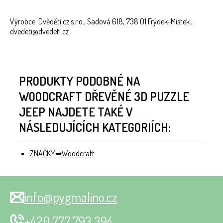
Výrobce: Dvěděti.cz s.r.o., Sadová 618, 738 01 Frýdek-Místek ,
dvedeti@dvedeti.cz
PRODUKTY PODOBNÉ NA
WOODCRAFT DŘEVĚNÉ 3D PUZZLE
JEEP NAJDETE TAKÉ V
NÁSLEDUJÍCÍCH KATEGORIÍCH:
ZNAČKY
Woodcraft
info@pygmalino.cz
+420 777 793 394