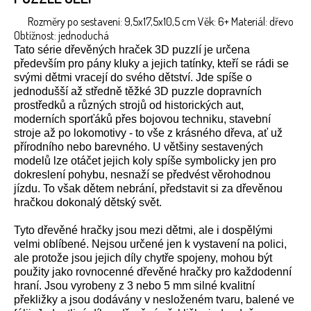
Rozměry po sestavení: 9,5x17,5x10,5 cm Věk: 6+ Materiál: dřevo
Obtížnost: jednoduchá
Tato série dřevěných hraček 3D puzzlí je určena
především pro pány kluky a jejich tatínky, kteří se rádi se
svými dětmi vracejí do svého dětství. Jde spíše o
jednodušší až středně těžké 3D puzzle dopravních
prostředků a různých strojů od historických aut,
moderních sporťáků přes bojovou techniku, stavební
stroje až po lokomotivy - to vše z krásného dřeva, ať už
přírodního nebo barevného. U většiny sestavených
modelů lze otáčet jejich koly spíše symbolicky jen pro
dokreslení pohybu, nesnaží se předvést věrohodnou
jízdu. To však dětem nebrání, představit si za dřevěnou
hračkou dokonalý dětský svět.
Tyto dřevěné hračky jsou mezi dětmi, ale i dospělými
velmi oblíbené. Nejsou určené jen k vystavení na polici,
ale protože jsou jejich díly chytře spojeny, mohou být
použity jako rovnocenné dřevěné hračky pro každodenní
hraní. Jsou vyrobeny z 3 nebo 5 mm silné kvalitní
překližky a jsou dodávány v nesloženém tvaru, balené ve