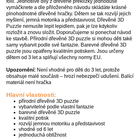
fólii. Jednotlivé díly z dřevěné překližky jednoduše
vymáčknete a dle přiloženého návodu skládáte krásné
plnohodnotné dřevěné hračky. Dětem se tak rozvíjí jejich
myšlení, jemná motorika a představivost. Dřevěné 3D
Puzzle nemusíte lepit lepidlem, pak je lze kdykoliv
rozložit a znovu složit. Doporučujeme si ponechat návod
ke stavbě. Přírodní dřevěné 3D puzzle si mohou děti také
samy vybarvit podle své fantazie. Barevné dřevěné 3D
puzzle jsou opatřeny kvalitním potiskem. Jsou určeny
dětem od 3 let a splňují všechny normy EU.
Upozornění:
Není vhodné pro děti do 3 let, protože
obsahuje malé součásti – hrozí nebezpečí udušení. Balící
materiál není hračka
Hlavní vlastnosti:
přírodní dřevěné 3D puzzle
vybarvitelné podle vlastní fantazie
barevné dřevěné 3D puzzle
kvalitní potisk
rozvíjí jemnou motoriku a představivost
vhodné od 6 let
jednoduchá obtížnost