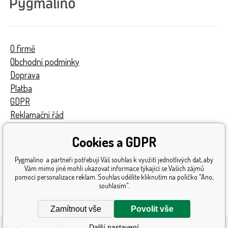
O firmě
Obchodní podmínky
Doprava
Platba
GDPR
Reklamační řád
Kontakty
Cookies a GDPR
Turnaj
Získaná ocenění
Pygmalino a partneři potřebují Váš souhlas k využití jednotlivých dat, aby
Katalog hraček
Vám mimo jiné mohli ukazovat informace týkající se Vašich zájmů
pomocí personalizace reklam. Souhlas udělíte kliknutím na políčko "Ano,
Mapa stránek
souhlasím".
Reklamace
Zamítnout vše
Povolit vše
Další nastavení