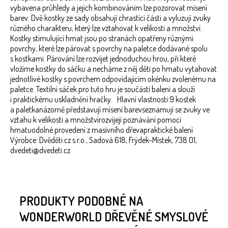
vybavena průhledy a jejich kombinováním lze pozorovat mísení
barev. Dvě kostky ze sady obsahují chrastící části a vyluzují zvuky
různého charakteru, který lze vztahovat k velikosti a množství.
Kostky stimulující hmat jsou po stranách opatřeny různými
povrchy, které lze párovat s povrchy na paletce dodávané spolu
s kostkami. Párování lze rozvíjet jednoduchou hrou, při které
vložíme kostky do sáčku a necháme z něj děti po hmatu vytahovat
jednotlivé kostky s povrchem odpovídajícím okénku zvolenému na
paletce. Textilní sáček pro tuto hru je součástí balení a slouží
i praktickému uskladnění hračky. Hlavní vlastnosti:9 kostek
a paletkanázorně představují mísení barevseznamují se zvuky ve
vztahu k velikosti a množstvírozvíjejí poznávání pomocí
hmatuodolné provedení z masivního dřevapraktické balení
Výrobce: Dvěděti.cz s.r.o., Sadová 618, Frýdek-Místek, 738 01,
dvedeti@dvedeti.cz
PRODUKTY PODOBNÉ NA
WONDERWORLD DŘEVĚNÉ SMYSLOVÉ