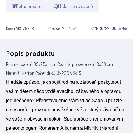
Dotaz prodejci
Hlídač cen a skladů
Kód:
i293_V9626
Záruka:
24 měsíců
EAN:
3048700096265
Popis produktu
Rozměr balení: 35x25x11 cm Rozměr po sestavení: 8x33 cm
Materiál: karton Počet dílků: 3x200 Věk: 5+
Hledáte způsob, jak spojit rodinu a zároveň poskytnout
vašim dětem něco vzdělávacího, zábavného a opravdu
jedinečného? Představujeme Vám Vilac Sada 3 puzzle
dinosaurů – průzkum pravěkého světa, který ožívá přímo
ve vašem obývacím pokoji! Spolupráce s renomovaným
paleontologem Ronanem Allainem a MNHN (Národní