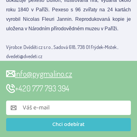
dokazuje pexeso Buffon, ilustrovaná hra, vydána okolo
roku 1840 v Paříži. Pexeso s 96 zvířaty na 24 kartách
vyrobil Nicolas Fleuri Jannin. Reprodukovaná kopie je
uložena v Národním přírodovědném muzeu v Paříži.
Výrobce: Dvěděti.cz s.r.o., Sadová 618, 738 01 Frýdek-Místek ,
dvedeti@dvedeti.cz
info@pygmalino.cz
+420 777 793 394
Chci odebírat