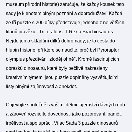
muzeum přírodní historie) zaručuje, že každý kousek této
sady je klenotem plným poznání a dobrodružství. Každá
ze tří puzzle s 200 dílky představuje jednoho z největších
titánů pravěku - Triceratops, T-Rex a Brachiosaurus.
Nejde jen o skládání dílků dohromady; je to cesta do
hlubin historie, při které se naučíte, proč byl Pyroraptor
olympius přezdíván "zloděj ohně". Kromě fascinujících
obrázků dinosaurů, které byly pečlivě nakresleny
kreativním týmem, jsou puzzle doplněny vysvětlujícími
listy plnými zajímavostí a anekdot.
Objevujte společně s vašimi dětmi tajemství dávných dob
a zároveň rozvíjejte dovednosti jako pozorování, paměť,
trpělivost a spolupráci. Vilac Sada 3 puzzle dinosaurů