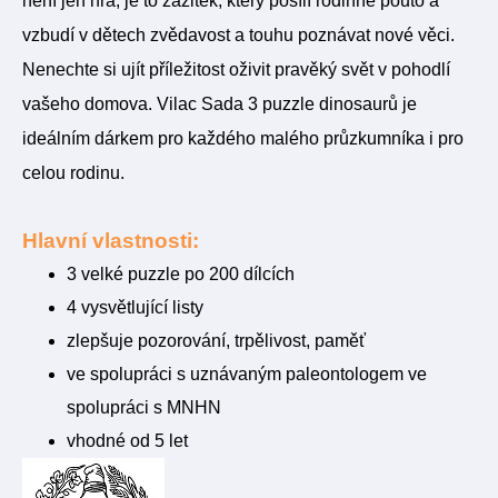
není jen hra, je to zážitek, který posílí rodinné pouto a
vzbudí v dětech zvědavost a touhu poznávat nové věci.
Nenechte si ujít příležitost oživit pravěký svět v pohodlí
vašeho domova. Vilac Sada 3 puzzle dinosaurů je
ideálním dárkem pro každého malého průzkumníka i pro
celou rodinu.
Hlavní vlastnosti:
3 velké puzzle po 200 dílcích
4 vysvětlující listy
zlepšuje pozorování, trpělivost, paměť
ve spolupráci s uznávaným paleontologem ve
spolupráci s MNHN
vhodné od 5 let