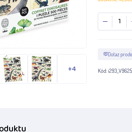
Dotaz prode
Kód:
i293_V962
roduktu