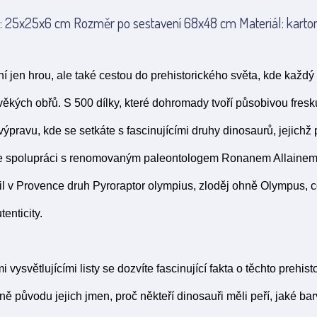
: 25x25x6 cm Rozměr po sestavení 68x48 cm Materiál: karton
í jen hrou, ale také cestou do prehistorického světa, kde každý
ověkých obřů. S 500 dílky, které dohromady tvoří působivou fres
ýpravu, kde se setkáte s fascinujícími druhy dinosaurů, jejichž 
ve spolupráci s renomovaným paleontologem Ronanem Allainem.
l v Provence druh Pyroraptor olympius, zloděj ohně Olympus, 
tenticity.
vysvětlujícími listy se dozvíte fascinující fakta o těchto prehist
ně původu jejich jmen, proč někteří dinosauři měli peří, jaké ba