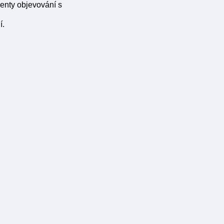
menty objevování s
í.