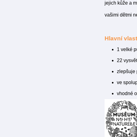
jejich kůže a m
vašimi dětmi ne
Hlavní vlast
1 velké p
22 vysvět
zlepšuje 
ve spolu
vhodné od