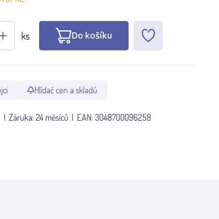
Do košíku
ks
jci
Hlídač cen a skladů
5
Záruka:
24 měsíců
EAN:
3048700096258