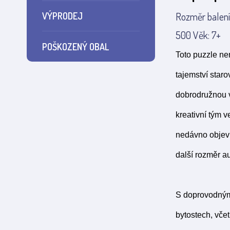
Rozměr balení
VÝPRODEJ
500 Věk: 7+
POŠKOZENÝ OBAL
Toto puzzle nen
tajemství star
dobrodružnou v
kreativní tým 
nedávno objevi
další rozměr au
S doprovodnými 
bytostech, včet