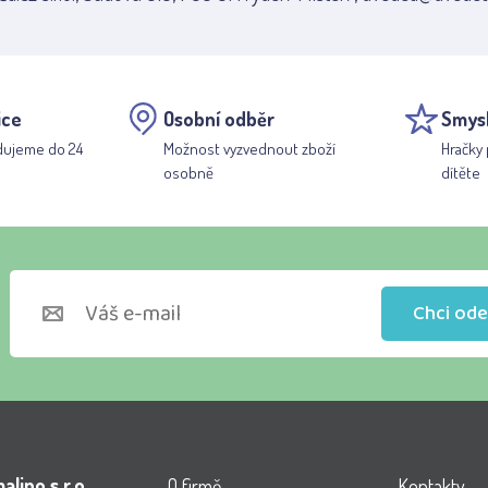
ice
Osobní odběr
Smys
dujeme do 24
Možnost vyzvednout zboží
Hračky 
osobně
dítěte
Chci ode
lino s.r.o.
O firmě
Kontakty