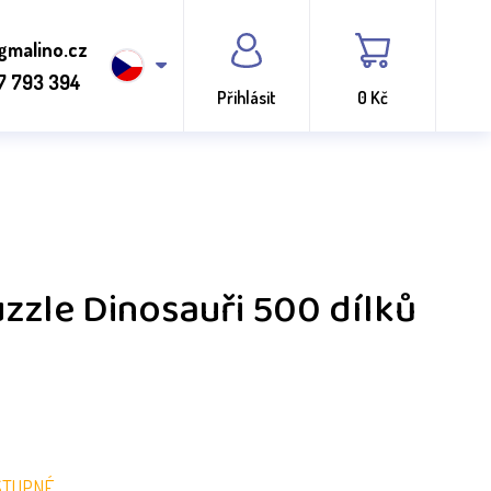
gmalino.cz
7 793 394
Přihlásit
0 Kč
uzzle Dinosauři 500 dílků
STUPNÉ