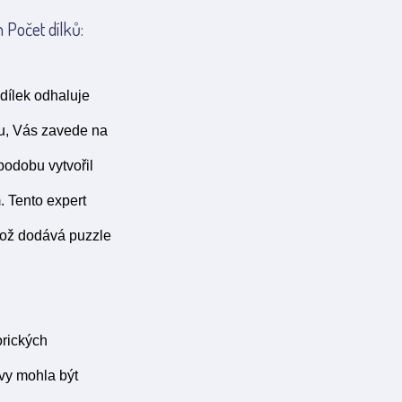
 Počet dílků:
 dílek odhaluje
ku, Vás zavede na
podobu vytvořil
 Tento expert
což dodává puzzle
orických
rvy mohla být