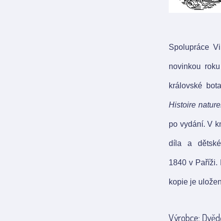
Spolupráce Vi
novinkou roku
královské bot
Histoire nature
po vydání. V k
díla a dětsk
1840 v Paříži.
kopie je ulože
Výrobce: Dvědě