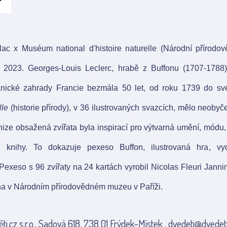
lac x Muséum national d'histoire naturelle (Národní přírod
 2023. Georges-Louis Leclerc, hrabě z Buffonu (1707-1788)
anické zahrady Francie bezmála 50 let, od roku 1739 do své
lle
(historie přírody), v 36 ilustrovaných svazcích, mělo neoby
nize obsažená zvířata byla inspirací pro výtvarná umění, módu,
é knihy. To dokazuje pexeso Buffon, ilustrovaná hra, v
 Pexeso s 96 zvířaty na 24 kartách vyrobil Nicolas Fleuri Jan
na v Národním přírodovědném muzeu v Paříži.
ti.cz s.r.o., Sadová 618, 738 01 Frýdek-Místek , dvedeti@dvedeti