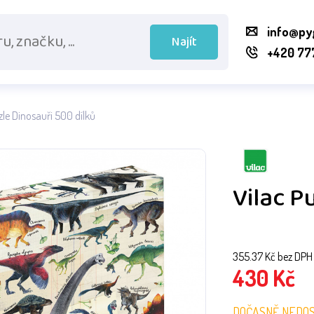
info@py
Najít
+420 77
zle Dinosauři 500 dílků
Vilac P
355.37
Kč bez DPH
430
Kč
DOČASNĚ NEDO