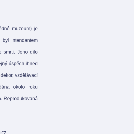
ovědné muzeum) je
 byl intendantem
 smrti. Jeho dílo
čejný úspěch ihned
 dekor, vzdělávací
ydána okolo roku
nin. Reprodukovaná
.cz