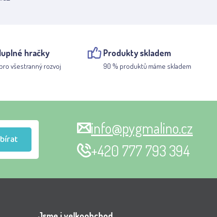
luplné hračky
Produkty skladem
pro všestranný rozvoj
90 % produktů máme skladem
info@pygmalino.cz
bírat
+420 777 793 394
Jsme i velkoobchod