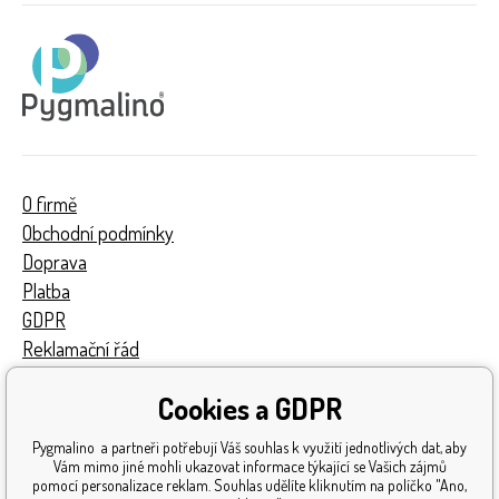
O firmě
Obchodní podmínky
Doprava
Platba
GDPR
Reklamační řád
Kontakty
Cookies a GDPR
Turnaj
Získaná ocenění
Pygmalino a partneři potřebují Váš souhlas k využití jednotlivých dat, aby
Katalog hraček
Vám mimo jiné mohli ukazovat informace týkající se Vašich zájmů
pomocí personalizace reklam. Souhlas udělíte kliknutím na políčko "Ano,
Mapa stránek