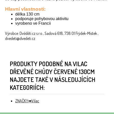
Hlavní vlastnosti:
délka 130 cm
podporuje pohybovou aktivitu
vyrobeno ve Francii
Výrobce: Dvěděti.cz s.r.o., Sadová 618, 738 01 Frýdek-Místek ,
dvedeti@dvedeti.cz
PRODUKTY PODOBNÉ NA VILAC
DŘEVĚNÉ CHŮDY ČERVENÉ 130CM
NAJDETE TAKÉ V NÁSLEDUJÍCÍCH
KATEGORIÍCH:
ZNAČKY
Vilac