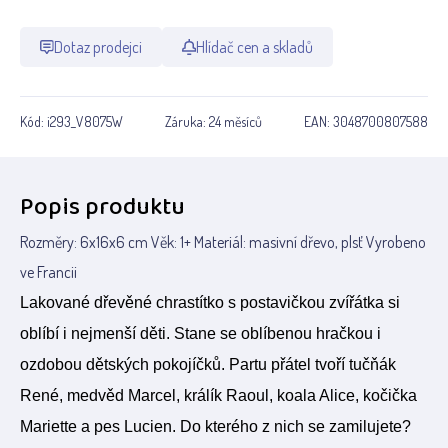
Dotaz prodejci
Hlídač cen a skladů
Kód:
i293_V8075W
Záruka:
24 měsíců
EAN:
3048700807588
Popis produktu
Rozměry: 6x16x6 cm Věk: 1+ Materiál: masivní dřevo, plsť Vyrobeno
ve Francii
Lakované dřevěné chrastítko s postavičkou zvířátka si
oblíbí i nejmenší děti. Stane se oblíbenou hračkou i
ozdobou dětských pokojíčků. Partu přátel tvoří tučňák
René, medvěd Marcel, králík Raoul, koala Alice, kočička
Mariette a pes Lucien. Do kterého z nich se zamilujete?