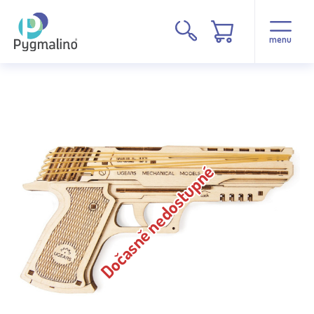
menu
Dočasně nedostupné