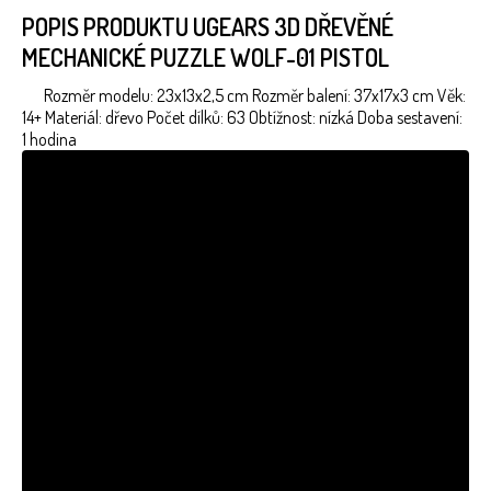
POPIS PRODUKTU UGEARS 3D DŘEVĚNÉ
MECHANICKÉ PUZZLE WOLF-01 PISTOL
Rozměr modelu: 23x13x2,5 cm Rozměr balení: 37x17x3 cm Věk:
14+ Materiál: dřevo Počet dílků: 63 Obtížnost: nízká Doba sestavení:
1 hodina