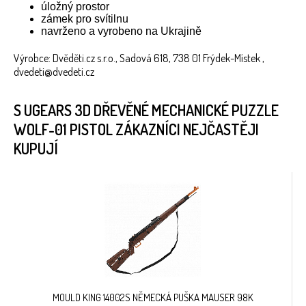
úložný prostor
zámek pro svítilnu
navrženo a vyrobeno na Ukrajině
Výrobce: Dvěděti.cz s.r.o., Sadová 618, 738 01 Frýdek-Místek ,
dvedeti@dvedeti.cz
S UGEARS 3D DŘEVĚNÉ MECHANICKÉ PUZZLE
WOLF-01 PISTOL ZÁKAZNÍCI NEJČASTĚJI
KUPUJÍ
MOULD KING 14002S NĚMECKÁ PUŠKA MAUSER 98K