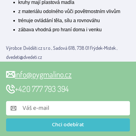
kruhy mají plastová madla
z materiálu odolného vůči povětrnostním vlivům
trénuje ovládání těla, sílu a rovnováhu
zábava vhodná pro hraní doma i venku
Výrobce: Dvěděti.cz s.r.o., Sadová 618, 738 01 Frýdek-Místek ,
dvedeti@dvedeti.cz
info@pygmalino.cz
+420 777 793 394
Chci odebírat