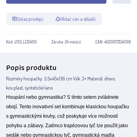
Dotaz prodejci
Hlídač cen a skladů
Kód:
i293_LE12409
Záruka:
24 měsíců
EAN:
4020972124098
Popis produktu
Rozměry houpačky: 3,5x45x136 cm Věk: 3+ Materiál: dřevo,
kov,plast, syntetické lano
Houpání nebo gymnastika? S tímto setem zvládnete
obojí. Tento inovativní set kombinuje klasickou houpačku
s gymnastickými kruhy, což poskytuje více možností
pohybu a zábavy. Zatímco trapézovou tyč lze použít jako
sedák nebo gymnastickou tyč, gymnastická madla