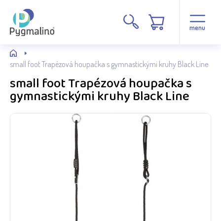
menu
small foot Trapézová houpačka s gymnastickými kruhy Black Line
small foot Trapézová houpačka s
gymnastickými kruhy Black Line