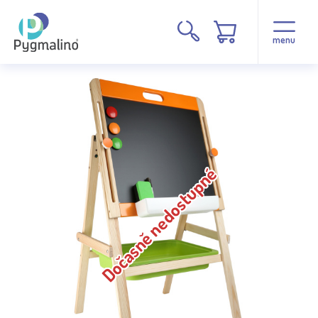
menu
Dočasně nedostupné