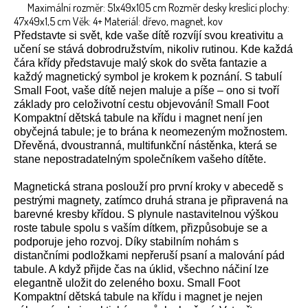
Maximální rozměr: 51x49x105 cm Rozměr desky kreslící plochy:
47x49x1,5 cm Věk: 4+ Materiál: dřevo, magnet, kov
Představte si svět, kde vaše dítě rozvíjí svou kreativitu a
učení se stává dobrodružstvím, nikoliv rutinou. Kde každá
čára křídy představuje malý skok do světa fantazie a
každý magnetický symbol je krokem k poznání. S tabulí
Small Foot, vaše dítě nejen maluje a píše – ono si tvoří
základy pro celoživotní cestu objevování! Small Foot
Kompaktní dětská tabule na křídu i magnet není jen
obyčejná tabule; je to brána k neomezeným možnostem.
Dřevěná, dvoustranná, multifunkční nástěnka, která se
stane nepostradatelným společníkem vašeho dítěte.
Magnetická strana poslouží pro první kroky v abecedě s
pestrými magnety, zatímco druhá strana je připravená na
barevné kresby křídou. S plynule nastavitelnou výškou
roste tabule spolu s vaším dítkem, přizpůsobuje se a
podporuje jeho rozvoj. Díky stabilním nohám s
distančními podložkami nepřeruší psaní a malování pád
tabule. A když přijde čas na úklid, všechno náčiní lze
elegantně uložit do zeleného boxu. Small Foot
Kompaktní dětská tabule na křídu i magnet je nejen