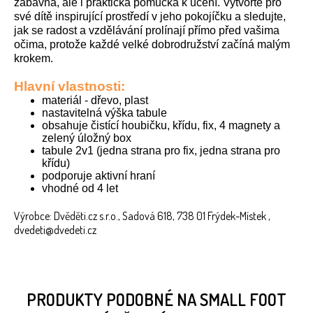
zábavná, ale i praktická pomůcka k učení. Vytvořte pro
své dítě inspirující prostředí v jeho pokojíčku a sledujte,
jak se radost a vzdělávání prolínají přímo před vašima
očima, protože každé velké dobrodružství začíná malým
krokem.
Hlavní vlastnosti:
materiál - dřevo, plast
nastavitelná výška tabule
obsahuje čistící houbičku, křídu, fix, 4 magnety a
zelený úložný box
tabule 2v1 (jedna strana pro fix, jedna strana pro
křídu)
podporuje aktivní hraní
vhodné od 4 let
Výrobce: Dvěděti.cz s.r.o., Sadová 618, 738 01 Frýdek-Místek ,
dvedeti@dvedeti.cz
PRODUKTY PODOBNÉ NA SMALL FOOT