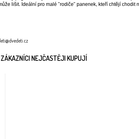
ůže lišit. Ideální pro malé "rodiče" panenek, kteří chtějí chodi
deti@dvedeti.cz
 ZÁKAZNÍCI NEJČASTĚJI KUPUJÍ