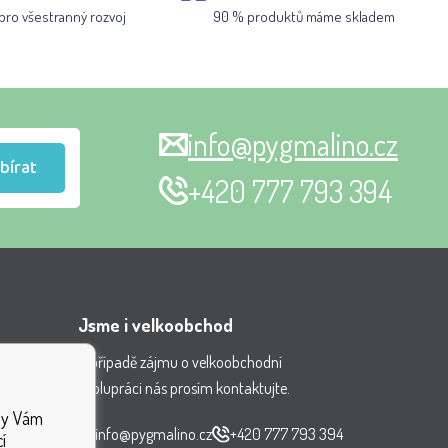
pro všestranný rozvoj
90 % produktů máme skladem
info@pygmalino.cz
bírat
+420 777 793 394
Jsme i velkoobchod
V případě zájmu o velkoobchodní
spolupráci nás prosím kontaktujte.
nění
aby Vám
ček
info@pygmalino.cz
+420 777 793 394
í