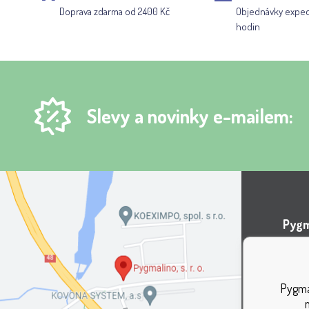
Doprava zdarma od 2400 Kč
Objednávky expe
hodin
Slevy a novinky e-mailem:
Pygma
Areá
Lípov
Pygmal
737 0