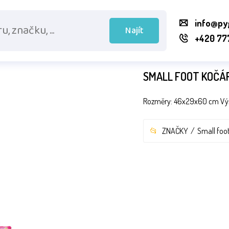
info@py
Najít
+420 77
SMALL FOOT KOČÁ
Rozměry: 46x29x60 cm Výška
ZNAČKY
Small foot