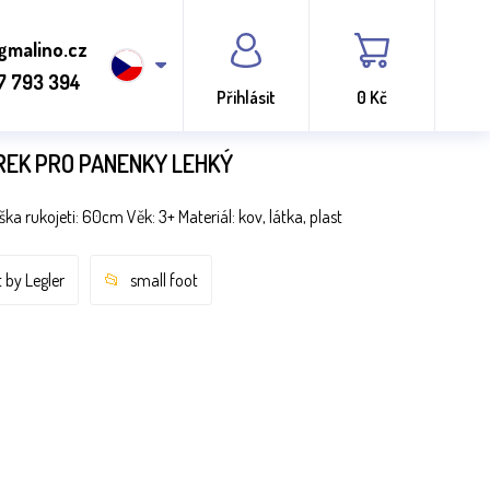
gmalino.cz
7 793 394
Přihlásit
0 Kč
REK PRO PANENKY LEHKÝ
 rukojeti: 60cm Věk: 3+ Materiál: kov, látka, plast
 by Legler
small foot