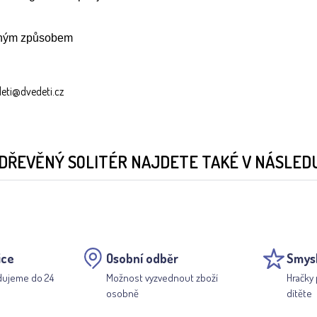
tejným způsobem
deti@dvedeti.cz
ŘEVĚNÝ SOLITÉR NAJDETE TAKÉ V NÁSLEDU
ice
Osobní odběr
Smys
dujeme do 24
Možnost vyzvednout zboží
Hračky 
osobně
dítěte