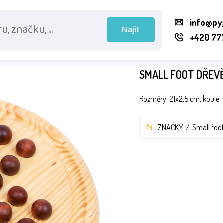
info@py
Najít
+420 77
SMALL FOOT DŘEV
Rozměry: 21x2,5 cm, koule: 
ZNAČKY
Small foot