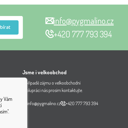
info@pygmalino.cz
bírat
+420 777 793 394
Jsme i velkoobchod
V případě zájmu o velkoobchodní
spolupráci nás prosím kontaktujte.
nění
aby Vám
ček
info@pygmalino.cz
+420 777 793 394
í
sím".
ek