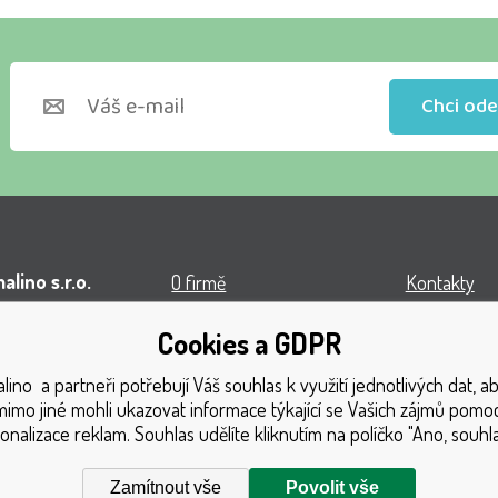
Chci ode
lino s.r.o.
O firmě
Kontakty
l VOP
Obchodní podmínky
Turnaj
Cookies a GDPR
á 1131
Doprava
Získaná oce
ino a partneři potřebují Váš souhlas k využití jednotlivých dat, 
1 Český Těšín
Platba
Katalog hra
mimo jiné mohli ukazovat informace týkající se Vašich zájmů pomoc
onalizace reklam. Souhlas udělíte kliknutím na políčko "Ano, souhla
GDPR
Mapa strán
Reklamační řád
Reklamace
Zamítnout vše
Povolit vše