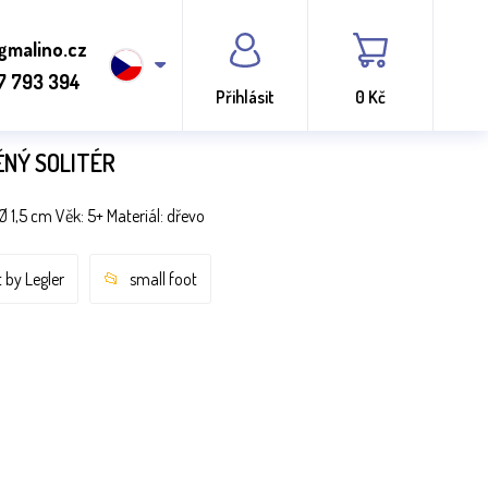
gmalino.cz
7 793 394
Přihlásit
0 Kč
ĚNÝ SOLITÉR
Ø 1,5 cm Věk: 5+ Materiál: dřevo
 by Legler
small foot