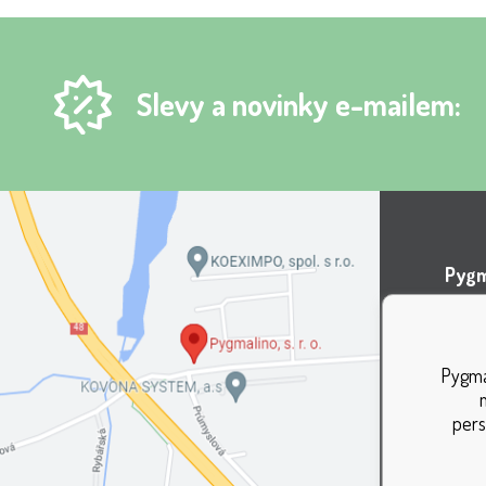
Slevy a novinky e-mailem:
Pygma
Areá
Lípov
Pygmal
737 0
pers