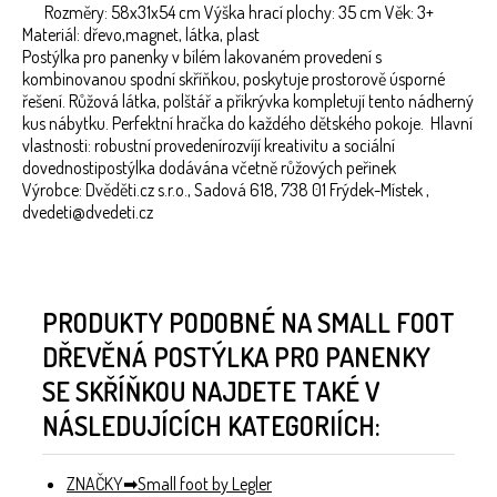
Rozměry: 58x31x54 cm Výška hrací plochy: 35 cm Věk: 3+
Materiál: dřevo,magnet, látka, plast
Postýlka pro panenky v bílém lakovaném provedení s
kombinovanou spodní skříňkou, poskytuje prostorově úsporné
řešení. Růžová látka, polštář a přikrývka kompletují tento nádherný
kus nábytku. Perfektní hračka do každého dětského pokoje. Hlavní
vlastnosti: robustní provedenírozvíjí kreativitu a sociální
dovednostipostýlka dodávána včetně růžových peřinek
Výrobce: Dvěděti.cz s.r.o., Sadová 618, 738 01 Frýdek-Místek ,
dvedeti@dvedeti.cz
PRODUKTY PODOBNÉ NA SMALL FOOT
DŘEVĚNÁ POSTÝLKA PRO PANENKY
SE SKŘÍŇKOU NAJDETE TAKÉ V
NÁSLEDUJÍCÍCH KATEGORIÍCH:
ZNAČKY
Small foot by Legler