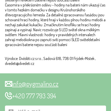
světelným efektem Baterie nejsou součástí balení
Časomíra v překrásném oděvu – hodiny na baterii nám ukazují čas
v tomto hezkém domečku v designu Krušnohorského
dřevozpracujícího řemesla. Za detailně zpracovanou fasádou jsou
schované hrací hodiny, které hrají v každou plnou hodinu melodii a
nechají zakukat kukačku. Zmačknutím knoflíku se hrací hodiny
zapínají a vypínají. Navíc rozsvěcuje 5 LED světel okna měkkým
světlem. Hlavní vlastnosti: hodiny v pravidelných intervalech
zahrají melodiiokna po zapnutí svítí pomocí 5LED světeldetailní
zpracování baterie nejsou součástí balení
Výrobce: Dvěděti.cz s.r.o., Sadová 618, 738 01 Frýdek-Místek ,
dvedeti@dvedeti.cz
info@pygmalino.cz
+420 777 793 394