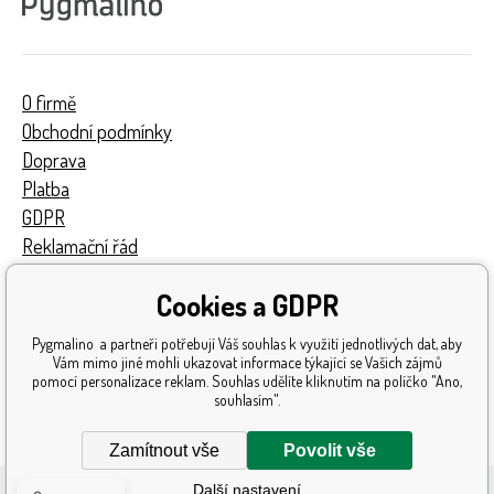
O firmě
Obchodní podmínky
Doprava
Platba
GDPR
Reklamační řád
Kontakty
Cookies a GDPR
Turnaj
Získaná ocenění
Pygmalino a partneři potřebují Váš souhlas k využití jednotlivých dat, aby
Katalog hraček
Vám mimo jiné mohli ukazovat informace týkající se Vašich zájmů
pomocí personalizace reklam. Souhlas udělíte kliknutím na políčko "Ano,
Mapa stránek
souhlasím".
Reklamace
Zamítnout vše
Povolit vše
Další nastavení