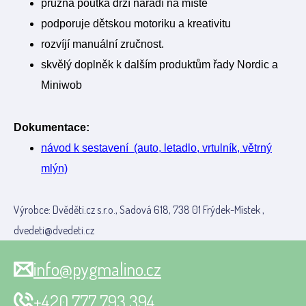
pružná poutka drží nářadí na místě
podporuje dětskou motoriku a kreativitu
rozvíjí manuální zručnost.
skvělý doplněk k dalším produktům řady Nordic a
Miniwob
Dokumentace:
návod k sestavení (auto, letadlo, vrtulník, větrný
mlýn)
Výrobce: Dvěděti.cz s.r.o., Sadová 618, 738 01 Frýdek-Místek ,
dvedeti@dvedeti.cz
info@pygmalino.cz
+420 777 793 394