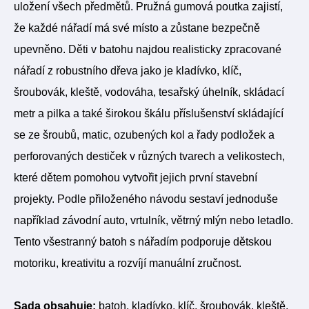
uložení všech předmětů. Pružná gumová poutka zajistí,
že každé nářadí má své místo a zůstane bezpečně
upevněno. Děti v batohu najdou realisticky zpracované
nářadí z robustního dřeva jako je kladívko, klíč,
šroubovák, kleště, vodováha, tesařský úhelník, skládací
metr a pilka a také širokou škálu příslušenství skládající
se ze šroubů, matic, ozubených kol a řady podložek a
perforovaných destiček v různých tvarech a velikostech,
které dětem pomohou vytvořit jejich první stavební
projekty. Podle přiloženého návodu sestaví jednoduše
například závodní auto, vrtulník, větrný mlýn nebo letadlo.
Tento všestranný batoh s nářadím podporuje dětskou
motoriku, kreativitu a rozvíjí manuální zručnost.
Sada obsahuje:
batoh, kladívko, klíč, šroubovák, kleště,