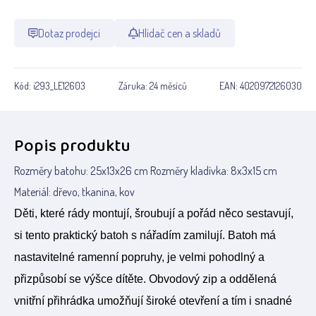
Dotaz prodejci
Hlídač cen a skladů
Kód:
i293_LE12603
Záruka:
24 měsíců
EAN:
4020972126030
Popis produktu
Rozměry batohu: 25x13x26 cm Rozměry kladívka: 8x3x15 cm
Materiál: dřevo, tkanina, kov
Děti, které rády montují, šroubují a pořád něco sestavují,
si tento praktický batoh s nářadím zamilují. Batoh má
nastavitelné ramenní popruhy, je velmi pohodlný a
přizpůsobí se výšce dítěte. Obvodový zip a oddělená
vnitřní přihrádka umožňují široké otevření a tím i snadné