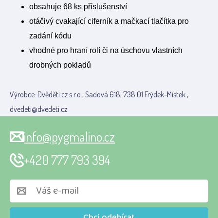
obsahuje 68 ks příslušenství
otáčivý cvakající ciferník a mačkací tlačítka pro
zadání kódu
vhodné pro hraní rolí či na úschovu vlastních
drobných pokladů
Výrobce: Dvěděti.cz s.r.o., Sadová 618, 738 01 Frýdek-Místek ,
dvedeti@dvedeti.cz
info@pygmalino.cz
+420 777 793 394
Chci odebírat