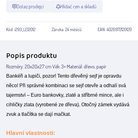
Dotaz prodejci
Hlídač cen a skladů
Kód:
i293_LE12012
Záruka:
24 měsíců
EAN:
4020972120120
Popis produktu
Rozměry: 20x20x27 cm Věk: 3+ Materiál: dřevo, papír
Bankéři a lupiči, pozor! Tento dřevěný sejf je opravdu
něco! Při správné kombinaci se sejf otevře a odhalí svá
tajemství – Euro bankovky, zlaté a stříbrné mince, ale i
cihličky zlata (vyrobené ze dřeva). Otočný zámek vydává
zvuk a tlačítka se dají mačkat.
Hlavní vlastnosti: