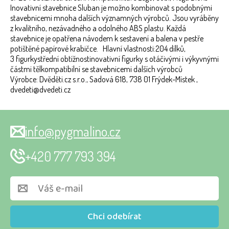
Inovativní stavebnice Sluban je možno kombinovat s podobnými
stavebnicemi mnoha dalších významných výrobců. Jsou vyráběny
z kvalitního, nezávadného a odolného ABS plastu. Každá
stavebnice je opatřena návodem k sestavení a balena v pestře
potištěné papírové krabičce. Hlavní vlastnosti:204 dílků,
3 figurkystřední obtížnostinovativní figurky s otáčivými i výkyvnými
částmi tělkompatibilní se stavebnicemi dalších výrobců
Výrobce: Dvěděti.cz s.r.o., Sadová 618, 738 01 Frýdek-Místek ,
dvedeti@dvedeti.cz
info@pygmalino.cz
+420 777 793 394
Chci odebírat