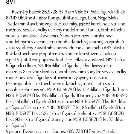
8V1
Rozměry balení: 28,9x28,9x19 cm Věk: 6+ Počet figurek/dílků:
8/917 Obtížnost: těžká Kompatibilita: s Lego, Cobi, Mega Bloks
Sada ministavebnic vojenské techniky, jejichž kombinací vznikne
možnost sestavit velký ucelený model model tanku, či obrněného
vozidla. Inovativní stavebnice Sluban je možno kombinovat
s podobnými stavebnicemi mnoha dalších významných výrobců.
Jsou vyráběny z kvalitního, nezávadného a odolného ABS plastu.
Každá stavebnice je opatřena návodem k sestavení a balena
v pestře potištěné papírové krabičce. Hlavní vlastnosti:917 dílků a
8 figurek celkem, 73–164 dílků a 1 figurka jednotlivěvysoká
obtížnost2 úrovně složitosti, kombinováním sady lze sestavit velký
modelinovativní figurky s otáčivými i výkyvnými částmi
tělkompatibilní se stavebnicemi dalších výrobců Tato sada
obsahuje:Hlídkový vůz M38-B0587A (1 ks, 102 dílků a 1 figurka)Tank
M38-B0587B (1 ks, 158 dílků a 1 figurka)Obrněný vůz M38-B0587C
(1 ks, 151 dílků a 1 figurka)Detektor min M38-B0587D (1 ks, 164 dílků
a 1 figurka)Dělostřelec M38-B0587E (1 ks, 95 dílků a 1 figurka)Džíp
M38-B0587F (1 ks, 82 dílků a 1 figurka)Helikoptéra M38-B0587G
(1 ks, 93 dílků a 1 figurka)Útočný člun M38-B0587H (1 ks, 73 dílků
a 1 figurka)
Výrobce: Dvěděti.cz s.r.o., Sadová 618, 738 01 Frýdek-Místek ,