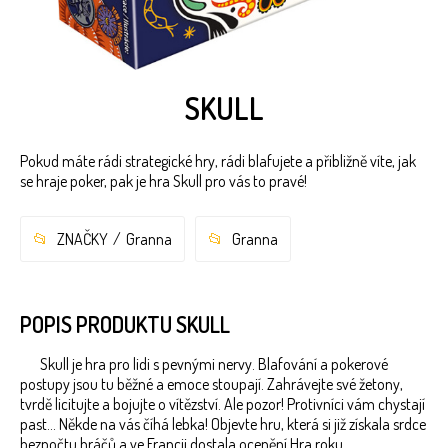
SKULL
Pokud máte rádi strategické hry, rádi blafujete a přibližně víte, jak
se hraje poker, pak je hra Skull pro vás to pravé!
ZNAČKY
Granna
Granna
POPIS PRODUKTU SKULL
Skull je hra pro lidi s pevnými nervy. Blafování a pokerové
postupy jsou tu běžné a emoce stoupají. Zahrávejte své žetony,
tvrdě licitujte a bojujte o vítězství. Ale pozor! Protivníci vám chystají
past… Někde na vás číhá lebka! Objevte hru, která si již získala srdce
bezpočtu hráčů a ve Francii dostala ocenění Hra roku.