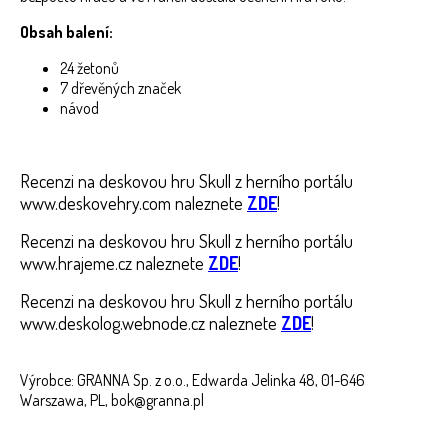
Obsah balení:
24 žetonů
7 dřevěných značek
návod
Recenzi na deskovou hru Skull z herního portálu
www.deskovehry.com naleznete
ZDE
!
Recenzi na deskovou hru Skull z herního portálu
www.hrajeme.cz naleznete
ZDE
!
Recenzi na deskovou hru Skull z herního portálu
www.deskolog.webnode.cz naleznete
ZDE
!
Výrobce: GRANNA Sp. z o.o., Edwarda Jelinka 48, 01-646
Warszawa, PL, bok@granna.pl