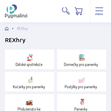
Stav
menu
Běžné zboží
REXhry
REXhry
Věk
1+
12+
Dětské spotřebiče
Domečky pro panenky
15+
2+
Kočárky pro panenky
Postýlky pro panenky
4+
Příslušenství ke
Panenky