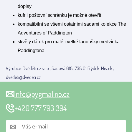
dopisy
kufr i poštovní schránku je možné otevřít
kompatibilní se všemi ostatními sadami kolekce The
Adventures of Paddington
skvělý dárek pro malé i velké fanoušky medvídka
Paddingtona
Výrobce: Dvěděti.cz s.r.o., Sadová 618, 738 01 Frýdek-Místek ,
dvedeti@dvedeti.cz
info@pygmalino.cz
+420 777 793 394