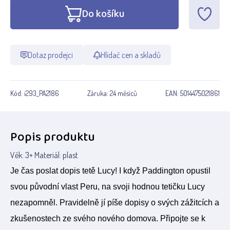
Do košíku
Dotaz prodejci
Hlídač cen a skladů
Kód:
i293_PA2186
Záruka:
24 měsíců
EAN:
5014475021861
Popis produktu
Věk: 3+ Materiál: plast
Je čas poslat dopis tetě Lucy! I když Paddington opustil
svou původní vlast Peru, na svoji hodnou tetičku Lucy
nezapomněl. Pravidelně jí píše dopisy o svých zážitcích a
zkušenostech ze svého nového domova. Připojte se k