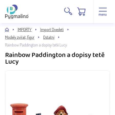
menu
IMPORTY
Import Dvedeti
Modely zvířat, figur
Ostatní
Rainbow Paddington a dopisy tetě Lucy
Rainbow Paddington a dopisy tetě
Lucy