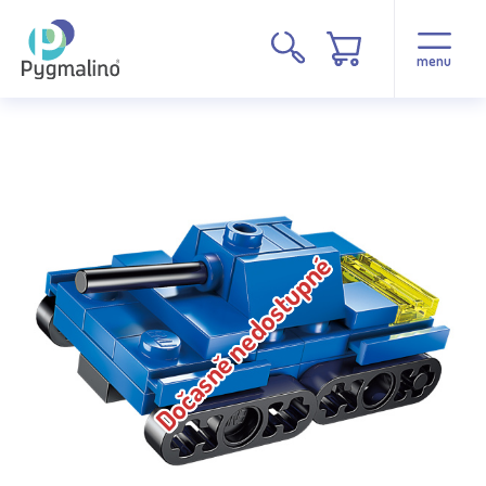
menu
Dočasně nedostupné