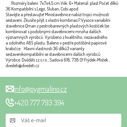
Rozměry balení: 7x7x4,5 cm Věk: 6+ Materiál: plast Počet dílků:
36 Kompatibilní s Lego, Sluban, Cobi apod.
Stavějte a přestavujte! Ministavebnice nabízí trojici možností
sestavení. Zkusíte přijít s vlastní kombinací? Vysoce variabilní
stavebnice Qman z pestrobarevných plastových kostiček lze
kombinovat s podobnými stavebnicemi mnoha dalších
významných výrobců. Vyrobeno z kvalitního, nezávadného
a odolného ABS plastu. Baleno v pestře potištěné papírové
krabičce. Hlavní vlastnosti:36 dílků3 varianty
sestaveníkompatibilní se stavebnicemi dalších výrobců
Výrobce: Dvěděti.cz s.r.o., Sadová 618, 738 01 Frýdek-Místek ,
dvedeti@dvedeti.cz
info@pygmalino.cz
+420 777 793 394