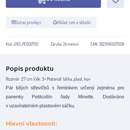
Dotaz prodejci
Hlídač cen a skladů
Kód:
i293_PE602702
Záruka:
24 měsíců
EAN:
3523196027028
Popis produktu
Rozměr: 27 cm Věk: 3+ Materiál: látka, plast, kov
Pár bílých střevíčků s řemínkem určený zejména pro
panenky Petitcollin řady Minette. Dodáváno
v uzavíratelném plastovém sáčku.
Hlavní vlastnosti: