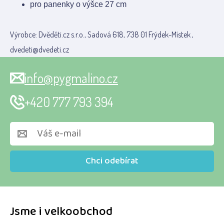
pro panenky o výšce 27 cm
Výrobce: Dvěděti.cz s.r.o., Sadová 618, 738 01 Frýdek-Místek ,
dvedeti@dvedeti.cz
info@pygmalino.cz
+420 777 793 394
Chci odebírat
Jsme i velkoobchod