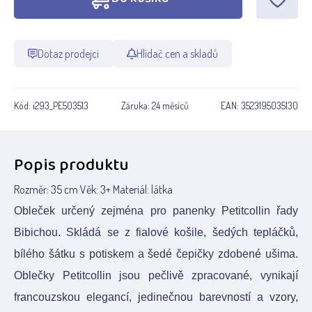
Dotaz prodejci
Hlídač cen a skladů
Kód:
i293_PE503513
Záruka:
24 měsíců
EAN:
3523195035130
Popis produktu
Rozměr: 35 cm Věk: 3+ Materiál: látka
Obleček určený zejména pro panenky Petitcollin řady
Bibichou. Skládá se z fialové košile, šedých tepláčků,
bílého šátku s potiskem a šedé čepičky zdobené ušima.
Oblečky Petitcollin jsou pečlivě zpracované, vynikají
francouzskou elegancí, jedinečnou barevností a vzory,