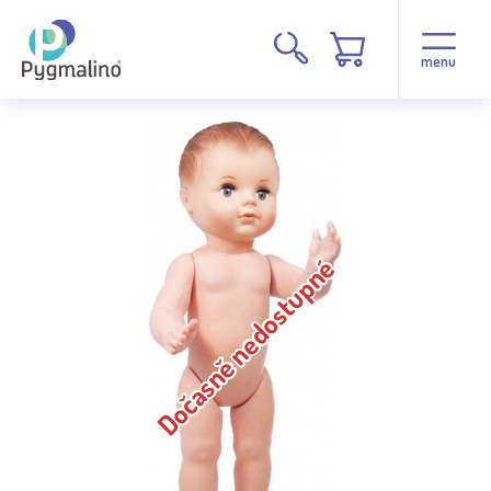
menu
Dočasně nedostupné