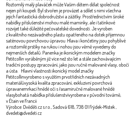
Roztomilý malý plaváček může Vašim dětem dělat společnost
nejen při koupeli. Byl stvořen je provázet a sdílet s nimi všechna
jejich fantastická dobrodružství a zážitky. Prostřednictvím široké
nabídky příslušenství mohou malé maminky, ale i tatínkové
rozvíjet také důležité pečovatelské dovednosti. Je vyroben
z kvalitního nezávadného plastu opatřeného na dotek příjemnou
saténovou povrchovou úpravou. Hlava i končetiny jsou pohyblivé
a roztomilé prstíky na rukou i nohou jsou věrně vyvedeny do
nejmenších detailů. Panenka je ikonickým modelem značky
Petitcollin vyráběným již více než sto let a stále zachovávajícím
tradiční postupy zpracování, jako jsou ručně malované vlasy, obočí
a ústa. Hlavní vlastnosti:ikonický model značky
Petitcollinvyrobeno s využitím prvotřídních nezávadných
materiálůvysoká kvalita zpracování, exkluzivní povrchová
úpravanemrkací hnědé oči s řasamiručně malované hnědé
vlasybohatá nabídka příslušenstvívyrobena v původní továrně,
v Étain ve Francii
Výrobce: Dvěděti.cz s.r.o., Sadová 618, 738 01 Frýdek-Místek ,
dvedeti@dvedeti.cz