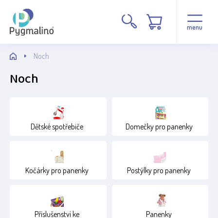
Cena
menu
Noch
Noch
Stav
Dětské spotřebiče
Domečky pro panenky
Běžné zboží
Novinka
Kočárky pro panenky
Postýlky pro panenky
Věk
1+
Příslušenství ke
Panenky