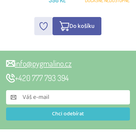
398 Kč
DOČASNĚ NEDOSTUPNÉ
Do košíku
info@pygmalino.cz
+420 777 793 394
Chci odebírat