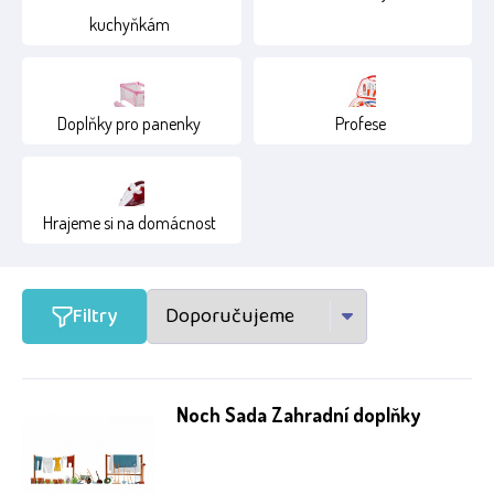
kuchyňkám
12+
15+
2+
Doplňky pro panenky
Profese
4+
Hrajeme si na domácnost
Filtry
Noch Sada Zahradní doplňky