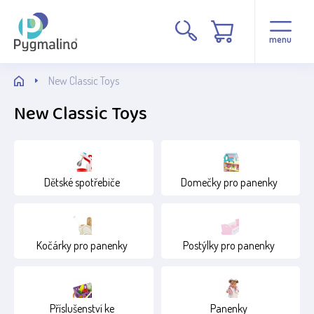
Věk
menu
1+
New Classic Toys
12+
New Classic Toys
15+
2+
4+
Dětské spotřebiče
Domečky pro panenky
Kočárky pro panenky
Postýlky pro panenky
Příslušenství ke
Panenky