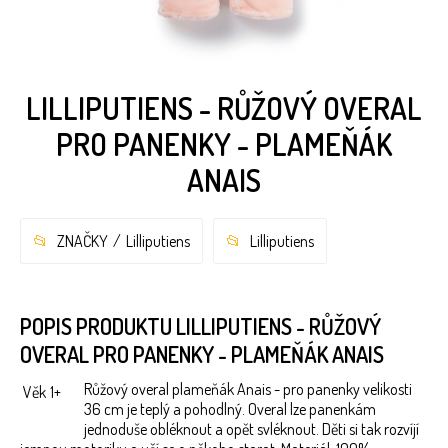
LILLIPUTIENS - RŮŽOVÝ OVERAL
PRO PANENKY - PLAMEŇÁK
ANAIS
ZNAČKY
Lilliputiens
Lilliputiens
POPIS PRODUKTU LILLIPUTIENS - RŮŽOVÝ
OVERAL PRO PANENKY - PLAMEŇÁK ANAIS
Růžový overal plameňák Anais - pro panenky velikosti
Věk
1+
36 cm je teplý a pohodlný. Overal lze panenkám
jednoduše obléknout a opět svléknout. Děti si tak rozvíjí