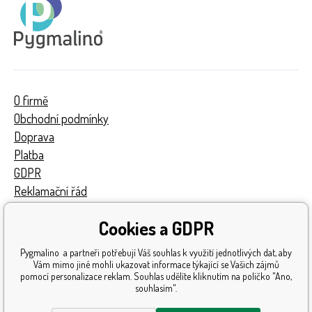
O firmě
Obchodní podmínky
Doprava
Platba
GDPR
Reklamační řád
Kontakty
Cookies a GDPR
Turnaj
Získaná ocenění
Pygmalino a partneři potřebují Váš souhlas k využití jednotlivých dat, aby
Katalog hraček
Vám mimo jiné mohli ukazovat informace týkající se Vašich zájmů
pomocí personalizace reklam. Souhlas udělíte kliknutím na políčko "Ano,
Mapa stránek
souhlasím".
Reklamace