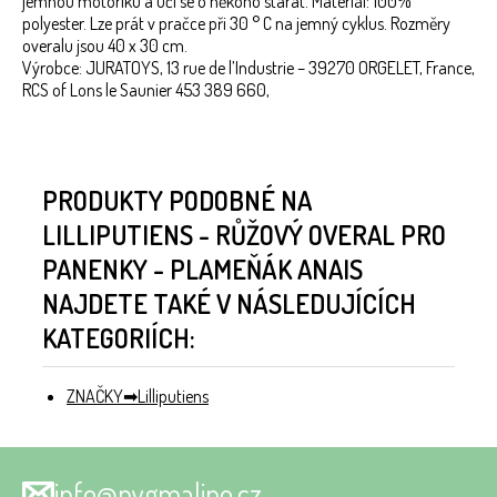
jemnou motoriku a učí se o někoho starat. Materiál: 100%
polyester. Lze prát v pračce při 30 ° C na jemný cyklus. Rozměry
overalu jsou 40 x 30 cm.
Výrobce: JURATOYS, 13 rue de l’Industrie – 39270 ORGELET, France,
RCS of Lons le Saunier 453 389 660,
PRODUKTY PODOBNÉ NA
LILLIPUTIENS - RŮŽOVÝ OVERAL PRO
PANENKY - PLAMEŇÁK ANAIS
NAJDETE TAKÉ V NÁSLEDUJÍCÍCH
KATEGORIÍCH:
ZNAČKY
Lilliputiens
info@pygmalino.cz