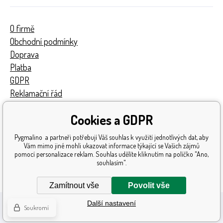
O firmě
Obchodní podmínky
Doprava
Platba
GDPR
Reklamační řád
Kontakty
Cookies a GDPR
Turnaj
Získaná ocenění
Pygmalino a partneři potřebují Váš souhlas k využití jednotlivých dat, aby
Katalog hraček
Vám mimo jiné mohli ukazovat informace týkající se Vašich zájmů
pomocí personalizace reklam. Souhlas udělíte kliknutím na políčko "Ano,
Mapa stránek
souhlasím".
Reklamace
Zamítnout vše
Povolit vše
Další nastavení
Soukromí
Pronájem eshopu zajišťuje
BINARGON.cz