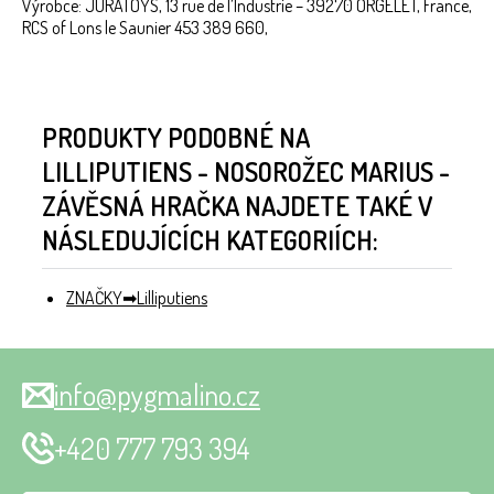
Výrobce: JURATOYS, 13 rue de l’Industrie – 39270 ORGELET, France,
RCS of Lons le Saunier 453 389 660,
PRODUKTY PODOBNÉ NA
LILLIPUTIENS - NOSOROŽEC MARIUS -
ZÁVĚSNÁ HRAČKA NAJDETE TAKÉ V
NÁSLEDUJÍCÍCH KATEGORIÍCH:
ZNAČKY
Lilliputiens
info@pygmalino.cz
+420 777 793 394